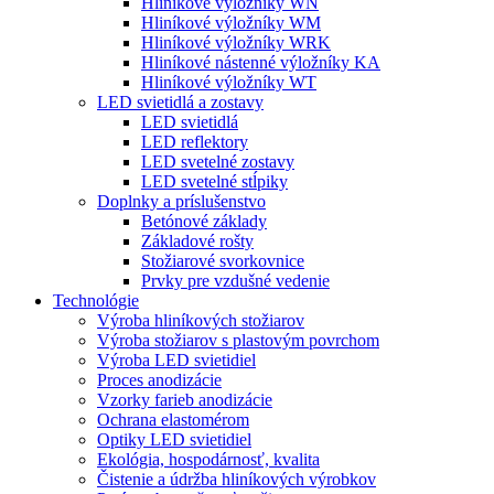
Hliníkové výložníky WN
Hliníkové výložníky WM
Hliníkové výložníky WRK
Hliníkové nástenné výložníky KA
Hliníkové výložníky WT
LED svietidlá a zostavy
LED svietidlá
LED reflektory
LED svetelné zostavy
LED svetelné stĺpiky
Doplnky a príslušenstvo
Betónové základy
Základové rošty
Stožiarové svorkovnice
Prvky pre vzdušné vedenie
Technológie
Výroba hliníkových stožiarov
Výroba stožiarov s plastovým povrchom
Výroba LED svietidiel
Proces anodizácie
Vzorky farieb anodizácie
Ochrana elastomérom
Optiky LED svietidiel
Ekológia, hospodárnosť, kvalita
Čistenie a údržba hliníkových výrobkov