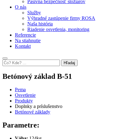
Pasívna bezpečnosť stožiarov
O nás
Služby
Výhradné zastúpenie firmy ROSA
Naša história
Riadenie osvetlenia, monitoring
Referencie
Na stiahnutie
Kontakt
Hľadaj
Betónový základ B-51
Pema
Osvetlenie
Produkty
Doplnky a príslušenstvo
Betónové základy
Parametre:
Váha:
124kg