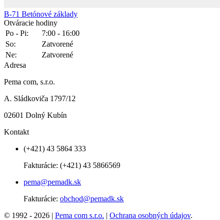
B-71
Betónové základy
Otváracie hodiny
Po - Pi:
7:00 - 16:00
So:
Zatvorené
Ne:
Zatvorené
Adresa
Pema com, s.r.o.
A. Sládkoviča 1797/12
02601 Dolný Kubín
Kontakt
(+421) 43 5864 333
Fakturácie:
(+421) 43 5866569
pema@pemadk.sk
Fakturácie:
obchod@pemadk.sk
© 1992 - 2026 |
Pema com s.r.o.
|
Ochrana osobných údajov
.