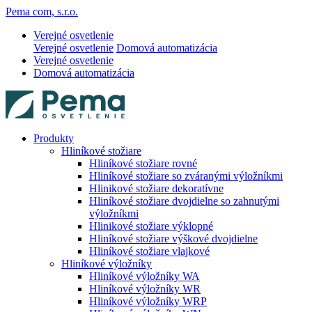
Pema com, s.r.o.
Verejné osvetlenie
Verejné osvetlenie
Domová automatizácia
Verejné osvetlenie
Domová automatizácia
Produkty
Hliníkové stožiare
Hliníkové stožiare rovné
Hliníkové stožiare so zváranými výložníkmi
Hlinikové stožiare dekoratívne
Hliníkové stožiare dvojdielne so zahnutými
výložníkmi
Hlinikové stožiare výklopné
Hliníkové stožiare výškové dvojdielne
Hliníkové stožiare vlajkové
Hliníkové výložníky
Hliníkové výložníky WA
Hliníkové výložníky WR
Hliníkové výložníky WRP