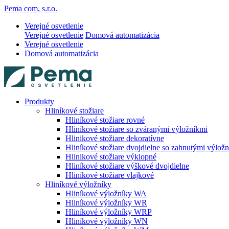
Pema com, s.r.o.
Verejné osvetlenie
Verejné osvetlenie
Domová automatizácia
Verejné osvetlenie
Domová automatizácia
Produkty
Hliníkové stožiare
Hliníkové stožiare rovné
Hliníkové stožiare so zváranými výložníkmi
Hlinikové stožiare dekoratívne
Hliníkové stožiare dvojdielne so zahnutými výlož
Hlinikové stožiare výklopné
Hliníkové stožiare výškové dvojdielne
Hliníkové stožiare vlajkové
Hliníkové výložníky
Hliníkové výložníky WA
Hliníkové výložníky WR
Hliníkové výložníky WRP
Hliníkové výložníky WN