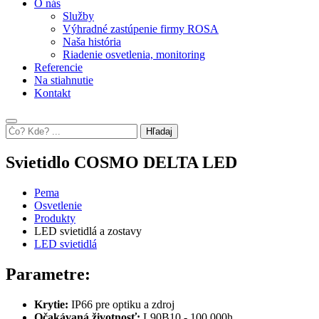
O nás
Služby
Výhradné zastúpenie firmy ROSA
Naša história
Riadenie osvetlenia, monitoring
Referencie
Na stiahnutie
Kontakt
Hľadaj
Svietidlo COSMO DELTA LED
Pema
Osvetlenie
Produkty
LED svietidlá a zostavy
LED svietidlá
Parametre:
Krytie:
IP66 pre optiku a zdroj
Očakávaná životnosť:
L90B10 - 100 000h