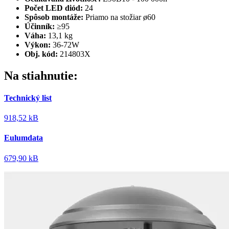
Počet LED diód:
24
Spôsob montáže:
Priamo na stožiar ø60
Účinník:
≥95
Váha:
13,1 kg
Výkon:
36-72W
Obj. kód:
214803X
Na stiahnutie:
Technický list
918,52 kB
Eulumdata
679,90 kB