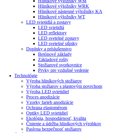
Hliníkové výložníky WM
Hliníkové výložníky WRK
Hliníkové nástenné výložníky KA
Hliníkové výložníky WT
LED svietidlá a zostavy
LED svietidlá
LED reflektory
LED svetelné zostavy
LED svetelné stĺpiky
Doplnky a príslušenstvo
Betónové základy
Základové rošty
Stožiarové svorkovnice
Prvky pre vzdušné vedenie
Technológie
Výroba hliníkových stožiarov
Výroba stožiarov s plastovým povrchom
Výroba LED svietidiel
Proces anodizácie
Vzorky farieb anodizácie
Ochrana elastomérom
Optiky LED svietidiel
Ekológia, hospodárnosť, kvalita
Čistenie a údržba hliníkových výrobkov
Pasívna bezpečnosť stožiarov