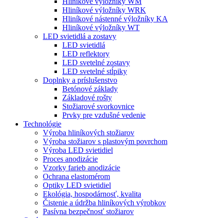
Hliníkové výložníky WM
Hliníkové výložníky WRK
Hliníkové nástenné výložníky KA
Hliníkové výložníky WT
LED svietidlá a zostavy
LED svietidlá
LED reflektory
LED svetelné zostavy
LED svetelné stĺpiky
Doplnky a príslušenstvo
Betónové základy
Základové rošty
Stožiarové svorkovnice
Prvky pre vzdušné vedenie
Technológie
Výroba hliníkových stožiarov
Výroba stožiarov s plastovým povrchom
Výroba LED svietidiel
Proces anodizácie
Vzorky farieb anodizácie
Ochrana elastomérom
Optiky LED svietidiel
Ekológia, hospodárnosť, kvalita
Čistenie a údržba hliníkových výrobkov
Pasívna bezpečnosť stožiarov