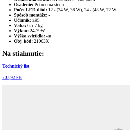
Osadenie:
Priamo na stenu
Počet LED diód:
12 - (24 W, 36 W), 24 - (48 W, 72 W
Spôsob montáže:
-
Účinník:
≥95
Váha:
6,5-7 kg
Výkon:
24-79W
Výška svietidla:
-m
Obj. kód:
21063X
Na stiahnutie:
Technický list
707,92 kB