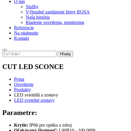
O nás
Služby
Výhradné zastúpenie firmy ROSA
Naša história
Riadenie osvetlenia, monitoring
Referencie
Na stiahnutie
Kontakt
Hľadaj
CUT LED SCONCE
Pema
Osvetlenie
Produkty
LED svietidlá a zostavy
LED svetelné zostavy
Parametre:
Krytie:
IP66 pre optiku a zdroj
Očakávaná životnosť:
L90B10 - 100 000h