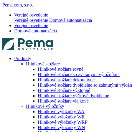
Pema com, s.r.o.
Verejné osvetlenie
Verejné osvetlenie
Domová automatizácia
Verejné osvetlenie
Domová automatizácia
Produkty
Hliníkové stožiare
Hliníkové stožiare rovné
Hliníkové stožiare so zváranými výložníkmi
Hlinikové stožiare dekoratívne
Hliníkové stožiare dvojdielne so zahnutými výlož
Hlinikové stožiare výklopné
Hliníkové stožiare výškové dvojdielne
Hliníkové stožiare vlajkové
Hliníkové výložníky
Hliníkové výložníky WA
Hliníkové výložníky WR
Hliníkové výložníky WRP
Hliníkové výložníky WN