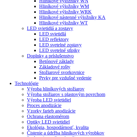
Hliníkové výložníky WN
Hliníkové výložníky WM
Hliníkové výložníky WRK
Hliníkové nástenné výložníky KA
Hliníkové výložníky WT
LED svietidlá a zostavy
LED svietidlá
LED reflektory
LED svetelné zostavy
LED svetelné stĺpiky
Doplnky a príslušenstvo
Betónové základy
Základové rošty
Stožiarové svorkovnice
Prvky pre vzdušné vedenie
Technológie
Výroba hliníkových stožiarov
Výroba stožiarov s plastovým povrchom
Výroba LED svietidiel
Proces anodizácie
Vzorky farieb anodizácie
Ochrana elastomérom
Optiky LED svietidiel
Ekológia, hospodárnosť, kvalita
Čistenie a údržba hliníkových výrobkov