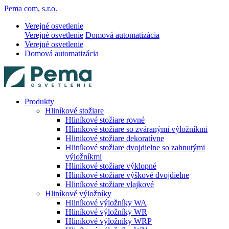
Pema com, s.r.o.
Verejné osvetlenie
Verejné osvetlenie
Domová automatizácia
Verejné osvetlenie
Domová automatizácia
Produkty
Hliníkové stožiare
Hliníkové stožiare rovné
Hliníkové stožiare so zváranými výložníkmi
Hlinikové stožiare dekoratívne
Hliníkové stožiare dvojdielne so zahnutými
výložníkmi
Hlinikové stožiare výklopné
Hliníkové stožiare výškové dvojdielne
Hliníkové stožiare vlajkové
Hliníkové výložníky
Hliníkové výložníky WA
Hliníkové výložníky WR
Hliníkové výložníky WRP