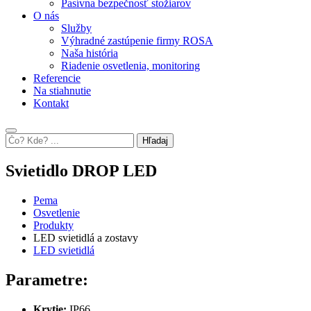
Pasívna bezpečnosť stožiarov
O nás
Služby
Výhradné zastúpenie firmy ROSA
Naša história
Riadenie osvetlenia, monitoring
Referencie
Na stiahnutie
Kontakt
Hľadaj
Svietidlo DROP LED
Pema
Osvetlenie
Produkty
LED svietidlá a zostavy
LED svietidlá
Parametre:
Krytie:
IP66