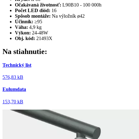
Očakávaná životnosť:
L90B10 - 100 000h
Počet LED diód:
16
Spôsob montáže:
Na výložník ø42
Účinník:
≥95
Váha:
4,9 kg
Výkon:
24-48W
Obj. kód:
21493X
Na stiahnutie:
Technický list
576,83 kB
Eulumdata
153,70 kB