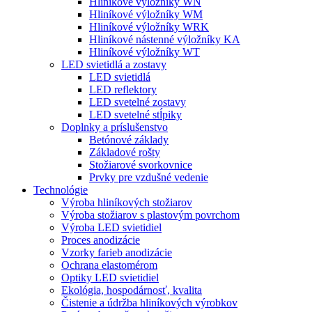
Hliníkové výložníky WN
Hliníkové výložníky WM
Hliníkové výložníky WRK
Hliníkové nástenné výložníky KA
Hliníkové výložníky WT
LED svietidlá a zostavy
LED svietidlá
LED reflektory
LED svetelné zostavy
LED svetelné stĺpiky
Doplnky a príslušenstvo
Betónové základy
Základové rošty
Stožiarové svorkovnice
Prvky pre vzdušné vedenie
Technológie
Výroba hliníkových stožiarov
Výroba stožiarov s plastovým povrchom
Výroba LED svietidiel
Proces anodizácie
Vzorky farieb anodizácie
Ochrana elastomérom
Optiky LED svietidiel
Ekológia, hospodárnosť, kvalita
Čistenie a údržba hliníkových výrobkov