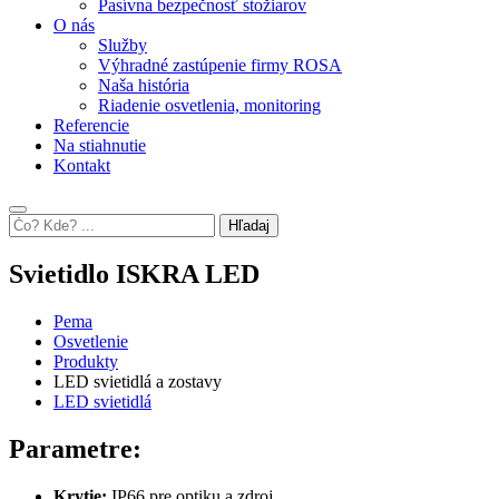
Pasívna bezpečnosť stožiarov
O nás
Služby
Výhradné zastúpenie firmy ROSA
Naša história
Riadenie osvetlenia, monitoring
Referencie
Na stiahnutie
Kontakt
Hľadaj
Svietidlo ISKRA LED
Pema
Osvetlenie
Produkty
LED svietidlá a zostavy
LED svietidlá
Parametre:
Krytie:
IP66 pre optiku a zdroj