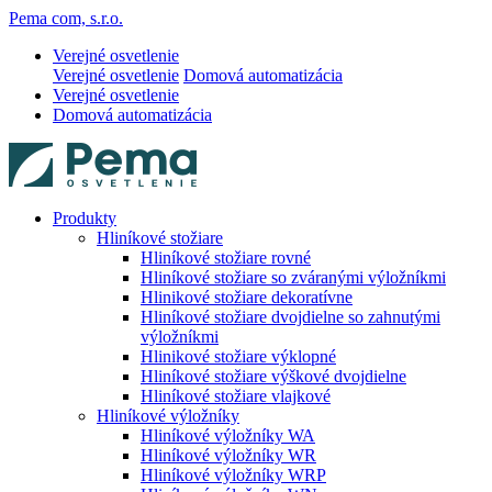
Pema com, s.r.o.
Verejné osvetlenie
Verejné osvetlenie
Domová automatizácia
Verejné osvetlenie
Domová automatizácia
Produkty
Hliníkové stožiare
Hliníkové stožiare rovné
Hliníkové stožiare so zváranými výložníkmi
Hlinikové stožiare dekoratívne
Hliníkové stožiare dvojdielne so zahnutými
výložníkmi
Hlinikové stožiare výklopné
Hliníkové stožiare výškové dvojdielne
Hliníkové stožiare vlajkové
Hliníkové výložníky
Hliníkové výložníky WA
Hliníkové výložníky WR
Hliníkové výložníky WRP