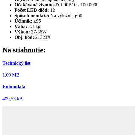
Očakávaná životnosť:
L90B10 - 100 000h
Počet LED diód:
12
Spôsob montáže:
Na výložník ø60
Účinník:
≥95
Váha:
2,1 kg
Výkon:
27-36W
Obj. kód:
21323X
Na stiahnutie:
Technický list
1,09 MB
Eulumdata
409,53 kB