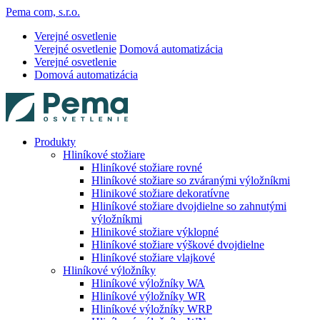
Pema com, s.r.o.
Verejné osvetlenie
Verejné osvetlenie
Domová automatizácia
Verejné osvetlenie
Domová automatizácia
Produkty
Hliníkové stožiare
Hliníkové stožiare rovné
Hliníkové stožiare so zváranými výložníkmi
Hlinikové stožiare dekoratívne
Hliníkové stožiare dvojdielne so zahnutými
výložníkmi
Hlinikové stožiare výklopné
Hliníkové stožiare výškové dvojdielne
Hliníkové stožiare vlajkové
Hliníkové výložníky
Hliníkové výložníky WA
Hliníkové výložníky WR
Hliníkové výložníky WRP