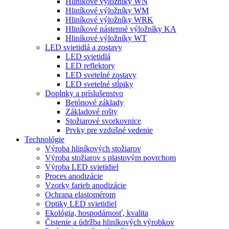
Hliníkové výložníky WN
Hliníkové výložníky WM
Hliníkové výložníky WRK
Hliníkové nástenné výložníky KA
Hliníkové výložníky WT
LED svietidlá a zostavy
LED svietidlá
LED reflektory
LED svetelné zostavy
LED svetelné stĺpiky
Doplnky a príslušenstvo
Betónové základy
Základové rošty
Stožiarové svorkovnice
Prvky pre vzdušné vedenie
Technológie
Výroba hliníkových stožiarov
Výroba stožiarov s plastovým povrchom
Výroba LED svietidiel
Proces anodizácie
Vzorky farieb anodizácie
Ochrana elastomérom
Optiky LED svietidiel
Ekológia, hospodárnosť, kvalita
Čistenie a údržba hliníkových výrobkov