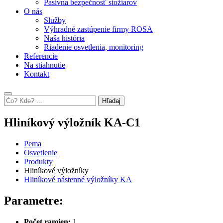
Pasívna bezpečnosť stožiarov
O nás
Služby
Výhradné zastúpenie firmy ROSA
Naša história
Riadenie osvetlenia, monitoring
Referencie
Na stiahnutie
Kontakt
Hľadaj
Hliníkový výložník KA-C1
Pema
Osvetlenie
Produkty
Hliníkové výložníky
Hliníkové nástenné výložníky KA
Parametre:
Počet ramien:
1