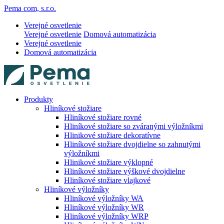
Pema com, s.r.o.
Verejné osvetlenie
Verejné osvetlenie
Domová automatizácia
Verejné osvetlenie
Domová automatizácia
Produkty
Hliníkové stožiare
Hliníkové stožiare rovné
Hliníkové stožiare so zváranými výložníkmi
Hlinikové stožiare dekoratívne
Hliníkové stožiare dvojdielne so zahnutými
výložníkmi
Hlinikové stožiare výklopné
Hliníkové stožiare výškové dvojdielne
Hliníkové stožiare vlajkové
Hliníkové výložníky
Hliníkové výložníky WA
Hliníkové výložníky WR
Hliníkové výložníky WRP