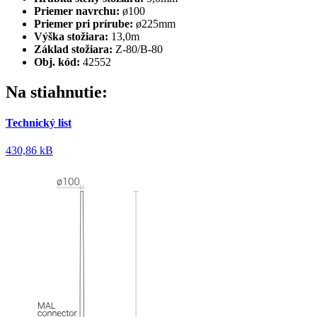
Priemer navrchu:
ø100
Priemer pri prírube:
ø225mm
Výška stožiara:
13,0m
Základ stožiara:
Z-80/B-80
Obj. kód:
42552
Na stiahnutie:
Technický list
430,86 kB