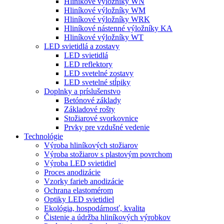
Hliníkové výložníky WN
Hliníkové výložníky WM
Hliníkové výložníky WRK
Hliníkové nástenné výložníky KA
Hliníkové výložníky WT
LED svietidlá a zostavy
LED svietidlá
LED reflektory
LED svetelné zostavy
LED svetelné stĺpiky
Doplnky a príslušenstvo
Betónové základy
Základové rošty
Stožiarové svorkovnice
Prvky pre vzdušné vedenie
Technológie
Výroba hliníkových stožiarov
Výroba stožiarov s plastovým povrchom
Výroba LED svietidiel
Proces anodizácie
Vzorky farieb anodizácie
Ochrana elastomérom
Optiky LED svietidiel
Ekológia, hospodárnosť, kvalita
Čistenie a údržba hliníkových výrobkov