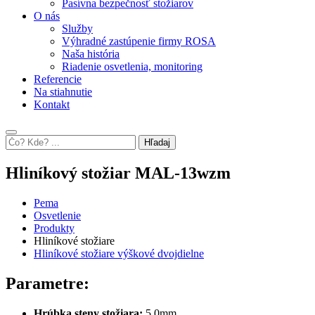
Pasívna bezpečnosť stožiarov
O nás
Služby
Výhradné zastúpenie firmy ROSA
Naša história
Riadenie osvetlenia, monitoring
Referencie
Na stiahnutie
Kontakt
Hľadaj
Hliníkový stožiar MAL-13wzm
Pema
Osvetlenie
Produkty
Hliníkové stožiare
Hliníkové stožiare výškové dvojdielne
Parametre:
Hrúbka steny stožiara:
5,0mm