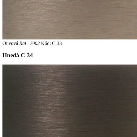
Olivová
Ral - 7002
Kód: C-33
Hnedá
C-34