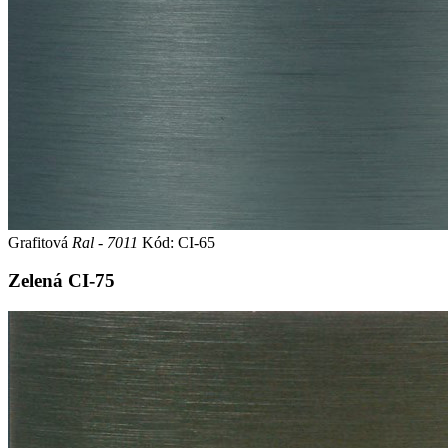
Grafitová
Ral - 7011
Kód: CI-65
Zelená
CI-75