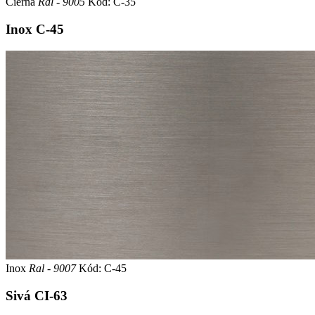
Čierna
Ral - 9005
Kód: C-35
Inox
C-45
Inox
Ral - 9007
Kód: C-45
Sivá
CI-63