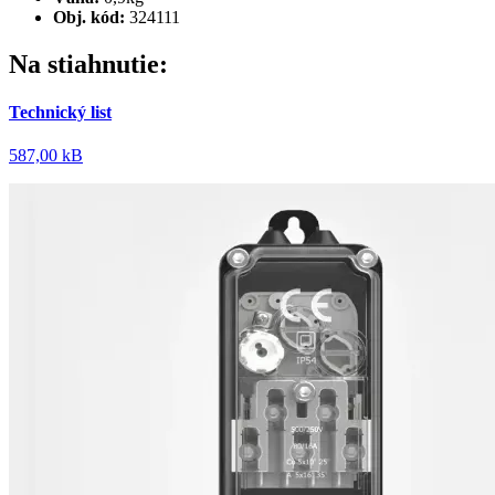
Obj. kód:
324111
Na stiahnutie:
Technický list
587,00 kB