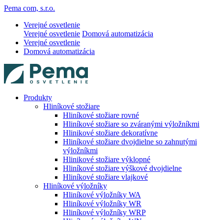
Pema com, s.r.o.
Verejné osvetlenie
Verejné osvetlenie
Domová automatizácia
Verejné osvetlenie
Domová automatizácia
Produkty
Hliníkové stožiare
Hliníkové stožiare rovné
Hliníkové stožiare so zváranými výložníkmi
Hlinikové stožiare dekoratívne
Hliníkové stožiare dvojdielne so zahnutými
výložníkmi
Hlinikové stožiare výklopné
Hliníkové stožiare výškové dvojdielne
Hliníkové stožiare vlajkové
Hliníkové výložníky
Hliníkové výložníky WA
Hliníkové výložníky WR
Hliníkové výložníky WRP