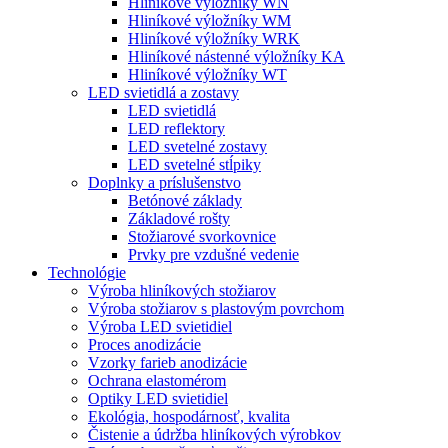
Hliníkové výložníky WN
Hliníkové výložníky WM
Hliníkové výložníky WRK
Hliníkové nástenné výložníky KA
Hliníkové výložníky WT
LED svietidlá a zostavy
LED svietidlá
LED reflektory
LED svetelné zostavy
LED svetelné stĺpiky
Doplnky a príslušenstvo
Betónové základy
Základové rošty
Stožiarové svorkovnice
Prvky pre vzdušné vedenie
Technológie
Výroba hliníkových stožiarov
Výroba stožiarov s plastovým povrchom
Výroba LED svietidiel
Proces anodizácie
Vzorky farieb anodizácie
Ochrana elastomérom
Optiky LED svietidiel
Ekológia, hospodárnosť, kvalita
Čistenie a údržba hliníkových výrobkov