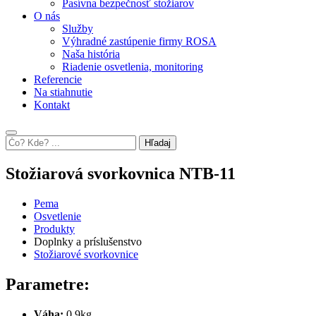
Pasívna bezpečnosť stožiarov
O nás
Služby
Výhradné zastúpenie firmy ROSA
Naša história
Riadenie osvetlenia, monitoring
Referencie
Na stiahnutie
Kontakt
Hľadaj
Stožiarová svorkovnica NTB-11
Pema
Osvetlenie
Produkty
Doplnky a príslušenstvo
Stožiarové svorkovnice
Parametre:
Váha:
0,9kg