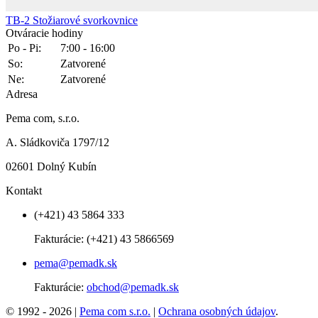
TB-2
Stožiarové svorkovnice
Otváracie hodiny
Po - Pi:
7:00 - 16:00
So:
Zatvorené
Ne:
Zatvorené
Adresa
Pema com, s.r.o.
A. Sládkoviča 1797/12
02601 Dolný Kubín
Kontakt
(+421) 43 5864 333
Fakturácie:
(+421) 43 5866569
pema@pemadk.sk
Fakturácie:
obchod@pemadk.sk
© 1992 - 2026 |
Pema com s.r.o.
|
Ochrana osobných údajov
.