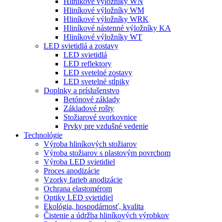
Hliníkové výložníky WN
Hliníkové výložníky WM
Hliníkové výložníky WRK
Hliníkové nástenné výložníky KA
Hliníkové výložníky WT
LED svietidlá a zostavy
LED svietidlá
LED reflektory
LED svetelné zostavy
LED svetelné stĺpiky
Doplnky a príslušenstvo
Betónové základy
Základové rošty
Stožiarové svorkovnice
Prvky pre vzdušné vedenie
Technológie
Výroba hliníkových stožiarov
Výroba stožiarov s plastovým povrchom
Výroba LED svietidiel
Proces anodizácie
Vzorky farieb anodizácie
Ochrana elastomérom
Optiky LED svietidiel
Ekológia, hospodárnosť, kvalita
Čistenie a údržba hliníkových výrobkov