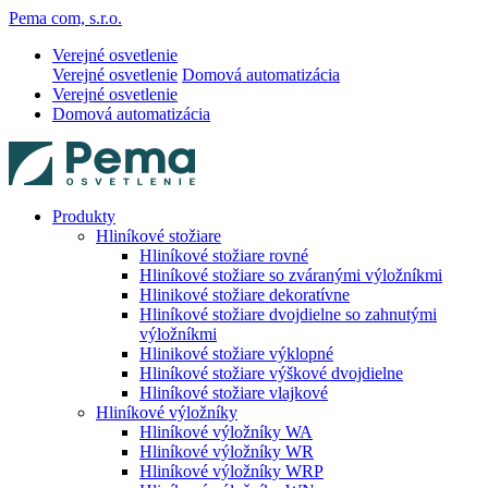
Pema com, s.r.o.
Verejné osvetlenie
Verejné osvetlenie
Domová automatizácia
Verejné osvetlenie
Domová automatizácia
Produkty
Hliníkové stožiare
Hliníkové stožiare rovné
Hliníkové stožiare so zváranými výložníkmi
Hlinikové stožiare dekoratívne
Hliníkové stožiare dvojdielne so zahnutými
výložníkmi
Hlinikové stožiare výklopné
Hliníkové stožiare výškové dvojdielne
Hliníkové stožiare vlajkové
Hliníkové výložníky
Hliníkové výložníky WA
Hliníkové výložníky WR
Hliníkové výložníky WRP