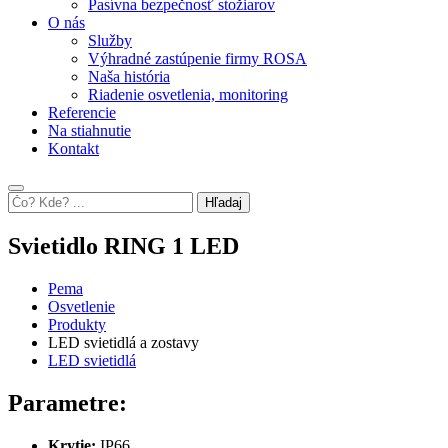
Pasívna bezpečnosť stožiarov
O nás
Služby
Výhradné zastúpenie firmy ROSA
Naša história
Riadenie osvetlenia, monitoring
Referencie
Na stiahnutie
Kontakt
Hľadaj
Svietidlo RING 1 LED
Pema
Osvetlenie
Produkty
LED svietidlá a zostavy
LED svietidlá
Parametre:
Krytie:
IP66