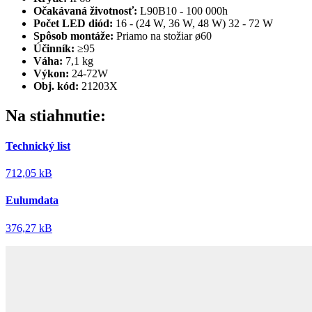
Očakávaná životnosť:
L90B10 - 100 000h
Počet LED diód:
16 - (24 W, 36 W, 48 W) 32 - 72 W
Spôsob montáže:
Priamo na stožiar ø60
Účinník:
≥95
Váha:
7,1 kg
Výkon:
24-72W
Obj. kód:
21203X
Na stiahnutie:
Technický list
712,05 kB
Eulumdata
376,27 kB