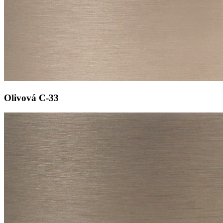
Olivová
C-33