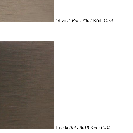
Olivová
Ral - 7002
Kód: C-33
Hnedá
Ral - 8019
Kód: C-34