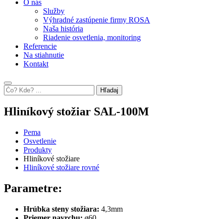
O nás
Služby
Výhradné zastúpenie firmy ROSA
Naša história
Riadenie osvetlenia, monitoring
Referencie
Na stiahnutie
Kontakt
Hľadaj
Hliníkový stožiar SAL-100M
Pema
Osvetlenie
Produkty
Hliníkové stožiare
Hliníkové stožiare rovné
Parametre:
Hrúbka steny stožiara:
4,3mm
Priemer navrchu:
ø60