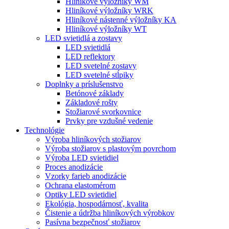
Hliníkové výložníky WM
Hliníkové výložníky WRK
Hliníkové nástenné výložníky KA
Hliníkové výložníky WT
LED svietidlá a zostavy
LED svietidlá
LED reflektory
LED svetelné zostavy
LED svetelné stĺpiky
Doplnky a príslušenstvo
Betónové základy
Základové rošty
Stožiarové svorkovnice
Prvky pre vzdušné vedenie
Technológie
Výroba hliníkových stožiarov
Výroba stožiarov s plastovým povrchom
Výroba LED svietidiel
Proces anodizácie
Vzorky farieb anodizácie
Ochrana elastomérom
Optiky LED svietidiel
Ekológia, hospodárnosť, kvalita
Čistenie a údržba hliníkových výrobkov
Pasívna bezpečnosť stožiarov