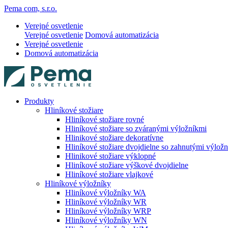
Pema com, s.r.o.
Verejné osvetlenie
Verejné osvetlenie
Domová automatizácia
Verejné osvetlenie
Domová automatizácia
Produkty
Hliníkové stožiare
Hliníkové stožiare rovné
Hliníkové stožiare so zváranými výložníkmi
Hlinikové stožiare dekoratívne
Hliníkové stožiare dvojdielne so zahnutými výlož
Hlinikové stožiare výklopné
Hliníkové stožiare výškové dvojdielne
Hliníkové stožiare vlajkové
Hliníkové výložníky
Hliníkové výložníky WA
Hliníkové výložníky WR
Hliníkové výložníky WRP
Hliníkové výložníky WN