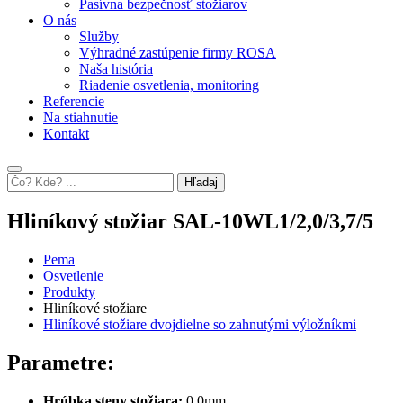
Pasívna bezpečnosť stožiarov
O nás
Služby
Výhradné zastúpenie firmy ROSA
Naša história
Riadenie osvetlenia, monitoring
Referencie
Na stiahnutie
Kontakt
Hľadaj
Hliníkový stožiar SAL-10WL1/2,0/3,7/5
Pema
Osvetlenie
Produkty
Hliníkové stožiare
Hliníkové stožiare dvojdielne so zahnutými výložníkmi
Parametre:
Hrúbka steny stožiara:
0,0mm