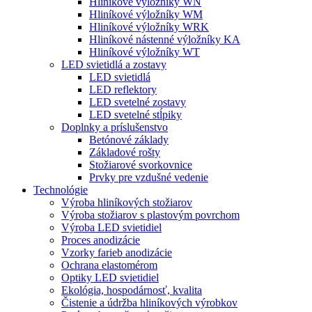
Hliníkové výložníky WN
Hliníkové výložníky WM
Hliníkové výložníky WRK
Hliníkové nástenné výložníky KA
Hliníkové výložníky WT
LED svietidlá a zostavy
LED svietidlá
LED reflektory
LED svetelné zostavy
LED svetelné stĺpiky
Doplnky a príslušenstvo
Betónové základy
Základové rošty
Stožiarové svorkovnice
Prvky pre vzdušné vedenie
Technológie
Výroba hliníkových stožiarov
Výroba stožiarov s plastovým povrchom
Výroba LED svietidiel
Proces anodizácie
Vzorky farieb anodizácie
Ochrana elastomérom
Optiky LED svietidiel
Ekológia, hospodárnosť, kvalita
Čistenie a údržba hliníkových výrobkov