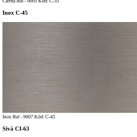
Čierna
Ral - 9005
Kód: C-35
Inox
C-45
Inox
Ral - 9007
Kód: C-45
Sivá
CI-63