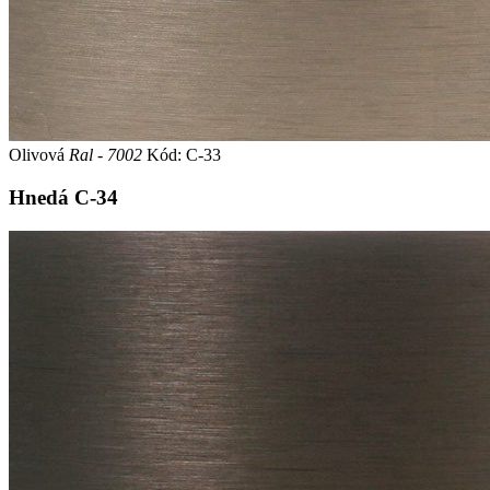
Olivová
Ral - 7002
Kód: C-33
Hnedá
C-34