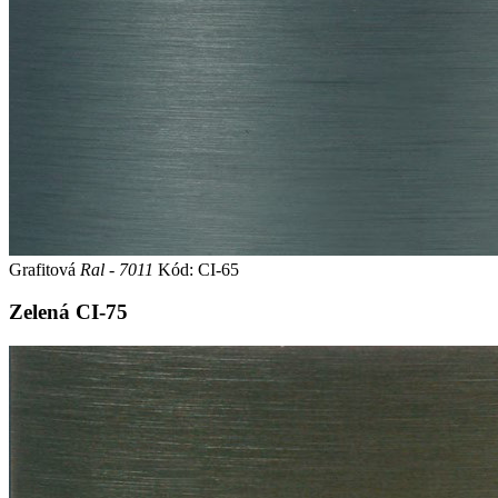
Grafitová
Ral - 7011
Kód: CI-65
Zelená
CI-75