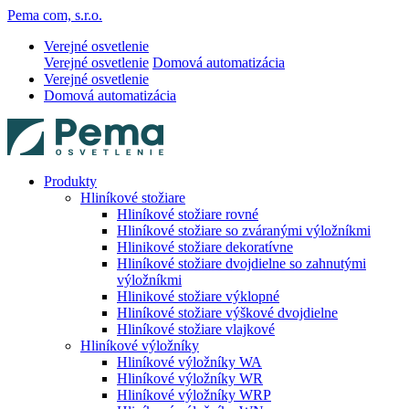
Pema com, s.r.o.
Verejné osvetlenie
Verejné osvetlenie
Domová automatizácia
Verejné osvetlenie
Domová automatizácia
Produkty
Hliníkové stožiare
Hliníkové stožiare rovné
Hliníkové stožiare so zváranými výložníkmi
Hlinikové stožiare dekoratívne
Hliníkové stožiare dvojdielne so zahnutými
výložníkmi
Hlinikové stožiare výklopné
Hliníkové stožiare výškové dvojdielne
Hliníkové stožiare vlajkové
Hliníkové výložníky
Hliníkové výložníky WA
Hliníkové výložníky WR
Hliníkové výložníky WRP