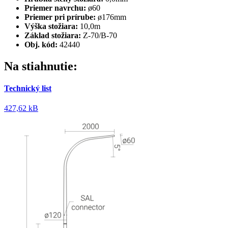
Priemer navrchu:
ø60
Priemer pri prírube:
ø176mm
Výška stožiara:
10,0m
Základ stožiara:
Z-70/B-70
Obj. kód:
42440
Na stiahnutie:
Technický list
427,62 kB