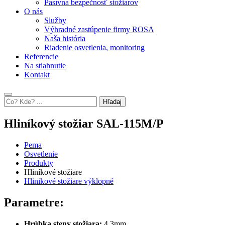
Pasívna bezpečnosť stožiarov
O nás
Služby
Výhradné zastúpenie firmy ROSA
Naša história
Riadenie osvetlenia, monitoring
Referencie
Na stiahnutie
Kontakt
Hľadaj
Hliníkový stožiar SAL-115M/P
Pema
Osvetlenie
Produkty
Hliníkové stožiare
Hlinikové stožiare výklopné
Parametre:
Hrúbka steny stožiara:
4,3mm