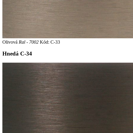
Olivová
Ral - 7002
Kód: C-33
Hnedá
C-34