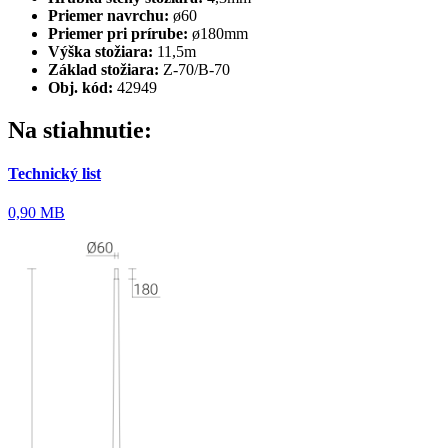
Priemer navrchu:
ø60
Priemer pri prírube:
ø180mm
Výška stožiara:
11,5m
Základ stožiara:
Z-70/B-70
Obj. kód:
42949
Na stiahnutie:
Technický list
0,90 MB