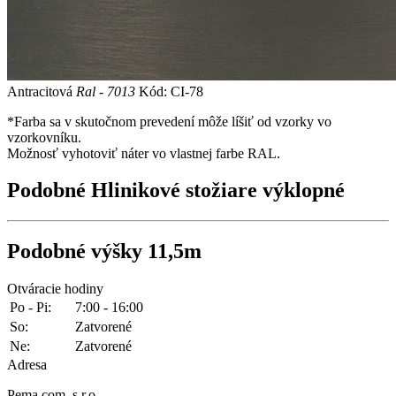
Antracitová
Ral - 7013
Kód: CI-78
*Farba sa v skutočnom prevedení môže líšiť od vzorky vo
vzorkovníku.
Možnosť vyhotoviť náter vo vlastnej farbe RAL.
Podobné
Hlinikové stožiare výklopné
Podobné
výšky 11,5m
Otváracie hodiny
Po - Pi:
7:00 - 16:00
So:
Zatvorené
Ne:
Zatvorené
Adresa
Pema com, s.r.o.