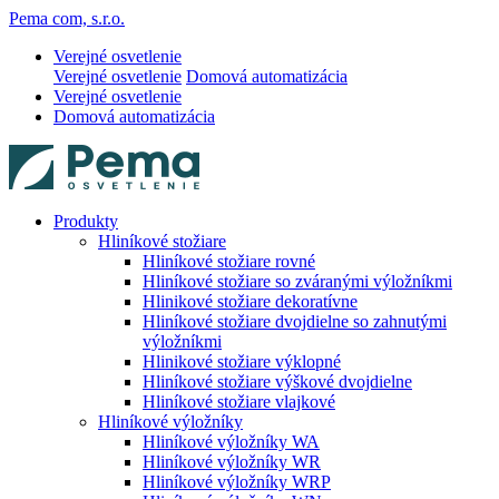
Pema com, s.r.o.
Verejné osvetlenie
Verejné osvetlenie
Domová automatizácia
Verejné osvetlenie
Domová automatizácia
Produkty
Hliníkové stožiare
Hliníkové stožiare rovné
Hliníkové stožiare so zváranými výložníkmi
Hlinikové stožiare dekoratívne
Hliníkové stožiare dvojdielne so zahnutými
výložníkmi
Hlinikové stožiare výklopné
Hliníkové stožiare výškové dvojdielne
Hliníkové stožiare vlajkové
Hliníkové výložníky
Hliníkové výložníky WA
Hliníkové výložníky WR
Hliníkové výložníky WRP