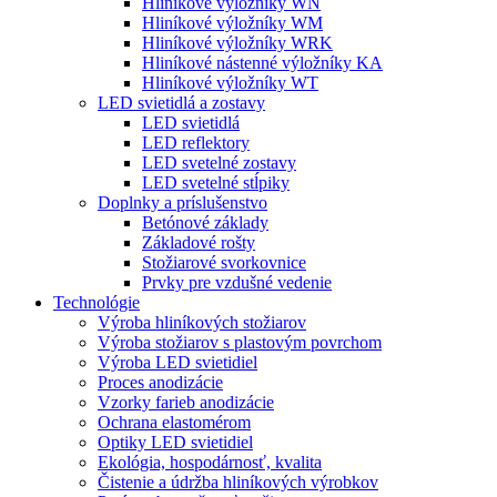
Hliníkové výložníky WN
Hliníkové výložníky WM
Hliníkové výložníky WRK
Hliníkové nástenné výložníky KA
Hliníkové výložníky WT
LED svietidlá a zostavy
LED svietidlá
LED reflektory
LED svetelné zostavy
LED svetelné stĺpiky
Doplnky a príslušenstvo
Betónové základy
Základové rošty
Stožiarové svorkovnice
Prvky pre vzdušné vedenie
Technológie
Výroba hliníkových stožiarov
Výroba stožiarov s plastovým povrchom
Výroba LED svietidiel
Proces anodizácie
Vzorky farieb anodizácie
Ochrana elastomérom
Optiky LED svietidiel
Ekológia, hospodárnosť, kvalita
Čistenie a údržba hliníkových výrobkov