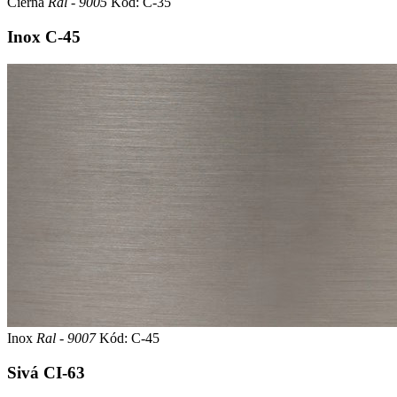
Čierna
Ral - 9005
Kód: C-35
Inox
C-45
Inox
Ral - 9007
Kód: C-45
Sivá
CI-63