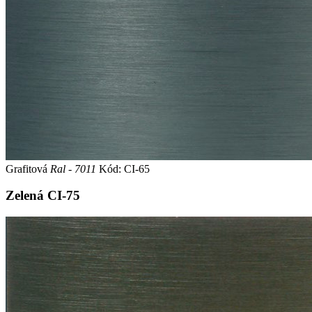
Grafitová
Ral - 7011
Kód: CI-65
Zelená
CI-75