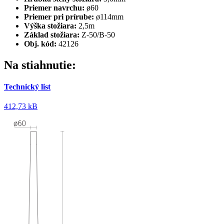
Priemer navrchu:
ø60
Priemer pri prírube:
ø114mm
Výška stožiara:
2,5m
Základ stožiara:
Z-50/B-50
Obj. kód:
42126
Na stiahnutie:
Technický list
412,73 kB