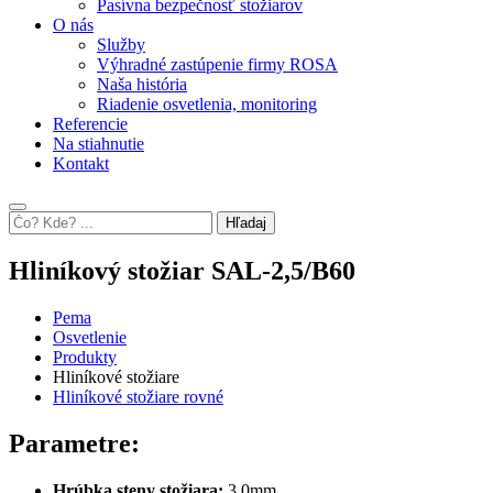
Pasívna bezpečnosť stožiarov
O nás
Služby
Výhradné zastúpenie firmy ROSA
Naša história
Riadenie osvetlenia, monitoring
Referencie
Na stiahnutie
Kontakt
Hľadaj
Hliníkový stožiar SAL-2,5/B60
Pema
Osvetlenie
Produkty
Hliníkové stožiare
Hliníkové stožiare rovné
Parametre:
Hrúbka steny stožiara:
3,0mm