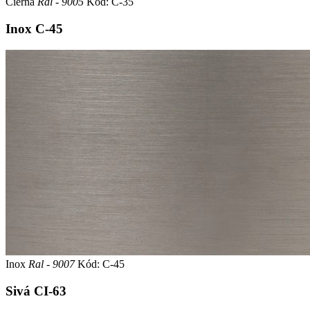
Čierna
Ral - 9005
Kód: C-35
Inox
C-45
Inox
Ral - 9007
Kód: C-45
Sivá
CI-63