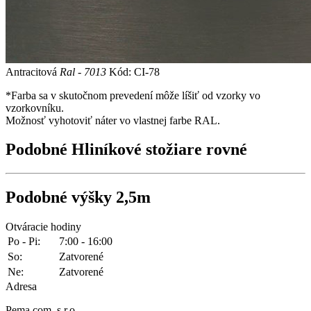
Antracitová
Ral - 7013
Kód: CI-78
*Farba sa v skutočnom prevedení môže líšiť od vzorky vo
vzorkovníku.
Možnosť vyhotoviť náter vo vlastnej farbe RAL.
Podobné
Hliníkové stožiare rovné
Podobné
výšky 2,5m
Otváracie hodiny
Po - Pi:
7:00 - 16:00
So:
Zatvorené
Ne:
Zatvorené
Adresa
Pema com, s.r.o.