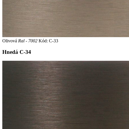
Olivová
Ral - 7002
Kód: C-33
Hnedá
C-34