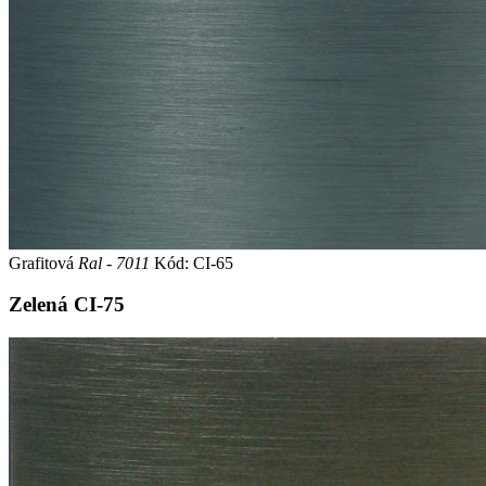
Grafitová
Ral - 7011
Kód: CI-65
Zelená
CI-75