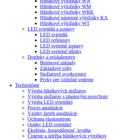
Hliníkové výložníky WN
Hliníkové výložníky WM
Hliníkové výložníky WRK
Hliníkové nástenné výložníky KA
Hliníkové výložníky WT
LED svietidlá a zostavy
LED svietidlá
LED reflektory
LED svetelné zostavy
LED svetelné stĺpiky
Doplnky a príslušenstvo
Betónové základy
Základové rošty
Stožiarové svorkovnice
Prvky pre vzdušné vedenie
Technológie
Výroba hliníkových stožiarov
Výroba stožiarov s plastovým povrchom
Výroba LED svietidiel
Proces anodizácie
Vzorky farieb anodizácie
Ochrana elastomérom
Optiky LED svietidiel
Ekológia, hospodárnosť, kvalita
Čistenie a údržba hliníkových výrobkov