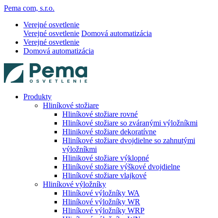
Pema com, s.r.o.
Verejné osvetlenie
Verejné osvetlenie
Domová automatizácia
Verejné osvetlenie
Domová automatizácia
Produkty
Hliníkové stožiare
Hliníkové stožiare rovné
Hliníkové stožiare so zváranými výložníkmi
Hlinikové stožiare dekoratívne
Hliníkové stožiare dvojdielne so zahnutými
výložníkmi
Hlinikové stožiare výklopné
Hliníkové stožiare výškové dvojdielne
Hliníkové stožiare vlajkové
Hliníkové výložníky
Hliníkové výložníky WA
Hliníkové výložníky WR
Hliníkové výložníky WRP