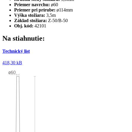
Priemer navrchu:
ø60
Priemer pri prírube:
ø114mm
Výška stožiara:
3,5m
Základ stožiara:
Z-50/B-50
Obj. kód:
42101
Na stiahnutie:
Technický list
418,30 kB