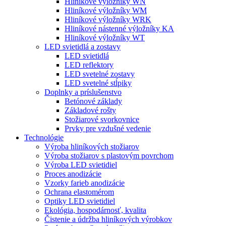
Hliníkové výložníky WN
Hliníkové výložníky WM
Hliníkové výložníky WRK
Hliníkové nástenné výložníky KA
Hliníkové výložníky WT
LED svietidlá a zostavy
LED svietidlá
LED reflektory
LED svetelné zostavy
LED svetelné stĺpiky
Doplnky a príslušenstvo
Betónové základy
Základové rošty
Stožiarové svorkovnice
Prvky pre vzdušné vedenie
Technológie
Výroba hliníkových stožiarov
Výroba stožiarov s plastovým povrchom
Výroba LED svietidiel
Proces anodizácie
Vzorky farieb anodizácie
Ochrana elastomérom
Optiky LED svietidiel
Ekológia, hospodárnosť, kvalita
Čistenie a údržba hliníkových výrobkov