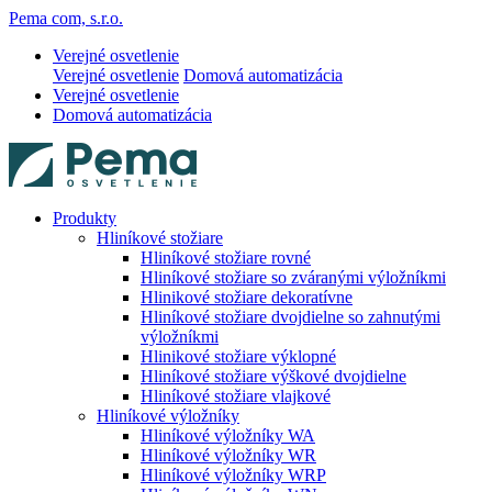
Pema com, s.r.o.
Verejné osvetlenie
Verejné osvetlenie
Domová automatizácia
Verejné osvetlenie
Domová automatizácia
Produkty
Hliníkové stožiare
Hliníkové stožiare rovné
Hliníkové stožiare so zváranými výložníkmi
Hlinikové stožiare dekoratívne
Hliníkové stožiare dvojdielne so zahnutými
výložníkmi
Hlinikové stožiare výklopné
Hliníkové stožiare výškové dvojdielne
Hliníkové stožiare vlajkové
Hliníkové výložníky
Hliníkové výložníky WA
Hliníkové výložníky WR
Hliníkové výložníky WRP