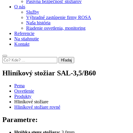
Pasívna bezpečnosť stožiarov
O nás
Služby
Výhradné zastúpenie firmy ROSA
Naša história
Riadenie osvetlenia, monitoring
Referencie
Na stiahnutie
Kontakt
Hľadaj
Hliníkový stožiar SAL-3,5/B60
Pema
Osvetlenie
Produkty
Hliníkové stožiare
Hliníkové stožiare rovné
Parametre:
Hrúbka steny stožiara:
3,0mm