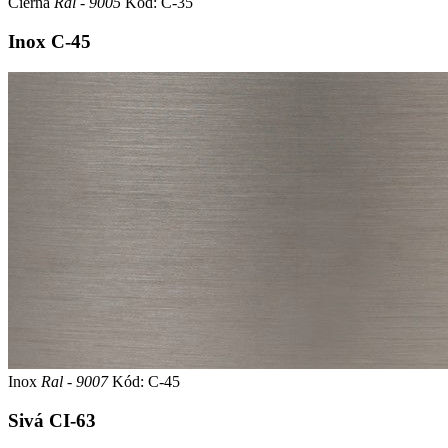
Čierna
Ral - 9005
Kód: C-35
Inox
C-45
Inox
Ral - 9007
Kód: C-45
Sivá
CI-63