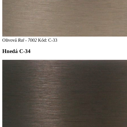
Olivová
Ral - 7002
Kód: C-33
Hnedá
C-34