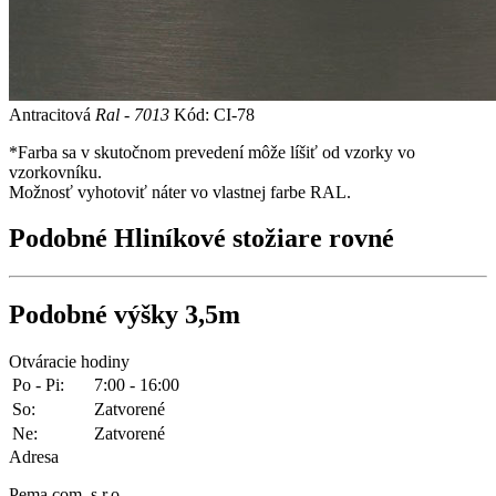
Antracitová
Ral - 7013
Kód: CI-78
*Farba sa v skutočnom prevedení môže líšiť od vzorky vo
vzorkovníku.
Možnosť vyhotoviť náter vo vlastnej farbe RAL.
Podobné
Hliníkové stožiare rovné
Podobné
výšky 3,5m
Otváracie hodiny
Po - Pi:
7:00 - 16:00
So:
Zatvorené
Ne:
Zatvorené
Adresa
Pema com, s.r.o.