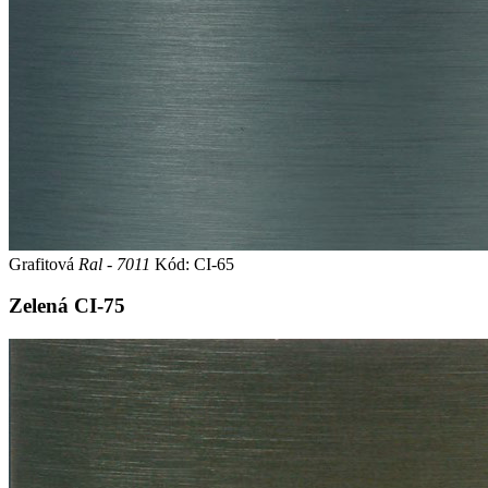
Grafitová
Ral - 7011
Kód: CI-65
Zelená
CI-75