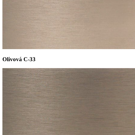
Olivová
C-33