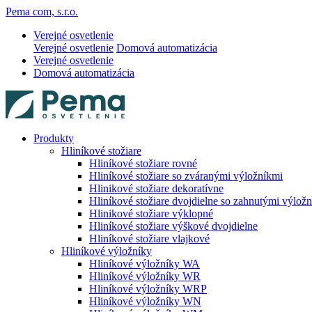
Pema com, s.r.o.
Verejné osvetlenie
Verejné osvetlenie
Domová automatizácia
Verejné osvetlenie
Domová automatizácia
Produkty
Hliníkové stožiare
Hliníkové stožiare rovné
Hliníkové stožiare so zváranými výložníkmi
Hlinikové stožiare dekoratívne
Hliníkové stožiare dvojdielne so zahnutými výlož
Hlinikové stožiare výklopné
Hliníkové stožiare výškové dvojdielne
Hliníkové stožiare vlajkové
Hliníkové výložníky
Hliníkové výložníky WA
Hliníkové výložníky WR
Hliníkové výložníky WRP
Hliníkové výložníky WN