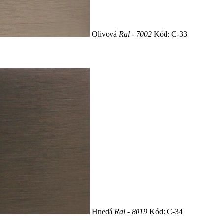
Olivová
Ral - 7002
Kód: C-33
Hnedá
Ral - 8019
Kód: C-34