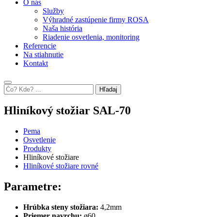
O nás
Služby
Výhradné zastúpenie firmy ROSA
Naša história
Riadenie osvetlenia, monitoring
Referencie
Na stiahnutie
Kontakt
Hľadaj
Hliníkový stožiar SAL-70
Pema
Osvetlenie
Produkty
Hliníkové stožiare
Hliníkové stožiare rovné
Parametre:
Hrúbka steny stožiara:
4,2mm
Priemer navrchu:
ø60