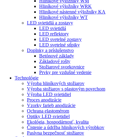
Hliníkové výložníky WM
Hliníkové výložníky WRK
Hliníkové nástenné výložníky KA
Hliníkové výložníky WT
LED svietidlá a zostavy
LED svietidlá
LED reflektory
LED svetelné zostavy
LED svetelné stĺpiky
Doplnky a príslušenstvo
Betónové základy
Základové rošty
Stožiarové svorkovnice
Prvky pre vzdušné vedenie
Technológie
Výroba hliníkových stožiarov
Výroba stožiarov s plastovým povrchom
Výroba LED svietidiel
Proces anodizácie
Vzorky farieb anodizácie
Ochrana elastomérom
Optiky LED svietidiel
Ekológia, hospodárnosť, kvalita
Čistenie a údržba hliníkových výrobkov
Pasívna bezpečnosť stožiarov