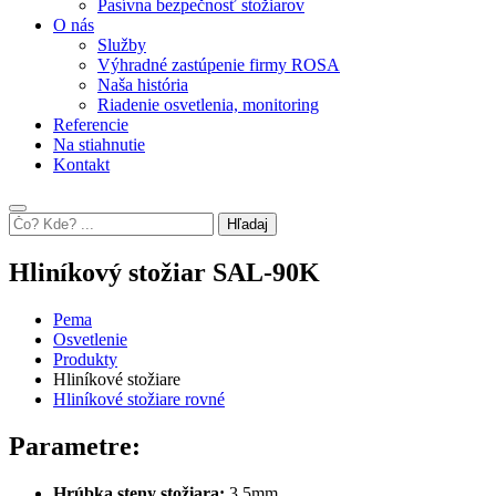
Pasívna bezpečnosť stožiarov
O nás
Služby
Výhradné zastúpenie firmy ROSA
Naša história
Riadenie osvetlenia, monitoring
Referencie
Na stiahnutie
Kontakt
Hľadaj
Hliníkový stožiar SAL-90K
Pema
Osvetlenie
Produkty
Hliníkové stožiare
Hliníkové stožiare rovné
Parametre:
Hrúbka steny stožiara:
3,5mm