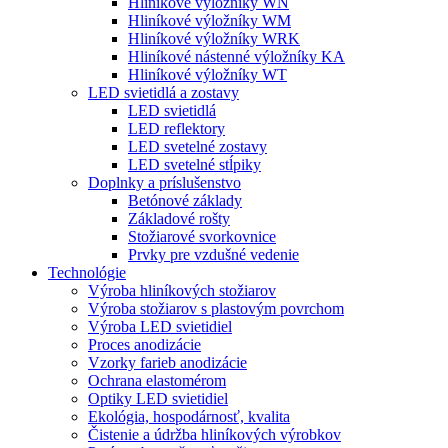
Hliníkové výložníky WN
Hliníkové výložníky WM
Hliníkové výložníky WRK
Hliníkové nástenné výložníky KA
Hliníkové výložníky WT
LED svietidlá a zostavy
LED svietidlá
LED reflektory
LED svetelné zostavy
LED svetelné stĺpiky
Doplnky a príslušenstvo
Betónové základy
Základové rošty
Stožiarové svorkovnice
Prvky pre vzdušné vedenie
Technológie
Výroba hliníkových stožiarov
Výroba stožiarov s plastovým povrchom
Výroba LED svietidiel
Proces anodizácie
Vzorky farieb anodizácie
Ochrana elastomérom
Optiky LED svietidiel
Ekológia, hospodárnosť, kvalita
Čistenie a údržba hliníkových výrobkov