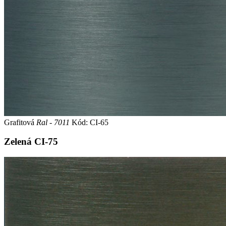
Grafitová
Ral - 7011
Kód: CI-65
Zelená
CI-75