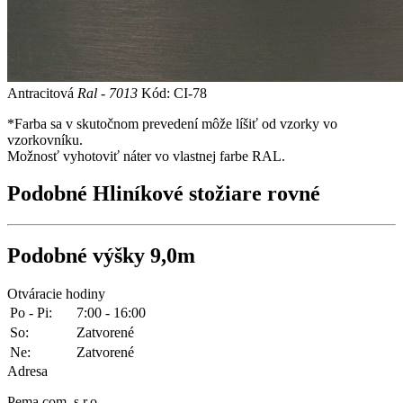
Antracitová
Ral - 7013
Kód: CI-78
*Farba sa v skutočnom prevedení môže líšiť od vzorky vo
vzorkovníku.
Možnosť vyhotoviť náter vo vlastnej farbe RAL.
Podobné
Hliníkové stožiare rovné
Podobné
výšky 9,0m
Otváracie hodiny
Po - Pi:
7:00 - 16:00
So:
Zatvorené
Ne:
Zatvorené
Adresa
Pema com, s.r.o.