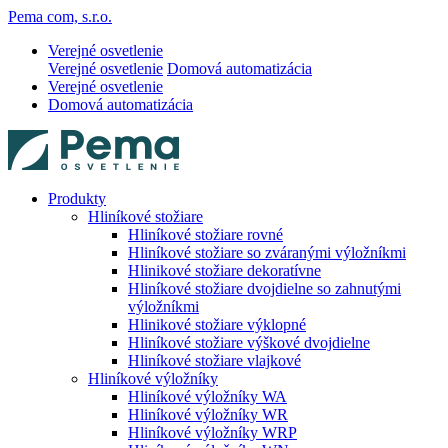
Pema com, s.r.o.
Verejné osvetlenie
Verejné osvetlenie
Domová automatizácia
Verejné osvetlenie
Domová automatizácia
Produkty
Hliníkové stožiare
Hliníkové stožiare rovné
Hliníkové stožiare so zváranými výložníkmi
Hlinikové stožiare dekoratívne
Hliníkové stožiare dvojdielne so zahnutými
výložníkmi
Hlinikové stožiare výklopné
Hliníkové stožiare výškové dvojdielne
Hliníkové stožiare vlajkové
Hliníkové výložníky
Hliníkové výložníky WA
Hliníkové výložníky WR
Hliníkové výložníky WRP