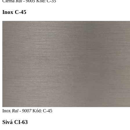
Čierna
Ral - 9005
Kód: C-35
Inox
C-45
Inox
Ral - 9007
Kód: C-45
Sivá
CI-63