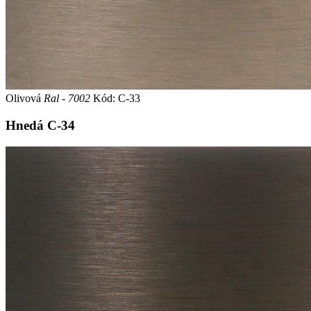
Olivová
Ral - 7002
Kód: C-33
Hnedá
C-34