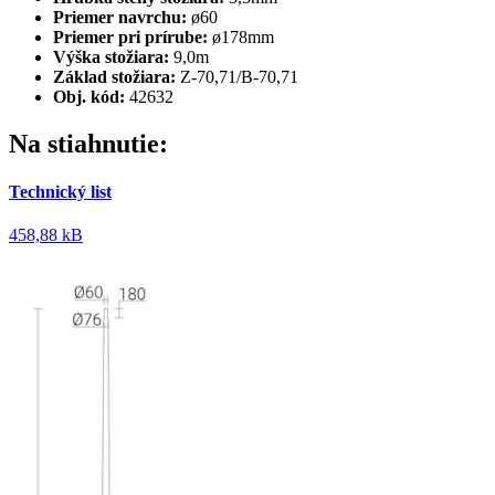
Priemer navrchu:
ø60
Priemer pri prírube:
ø178mm
Výška stožiara:
9,0m
Základ stožiara:
Z-70,71/B-70,71
Obj. kód:
42632
Na stiahnutie:
Technický list
458,88 kB