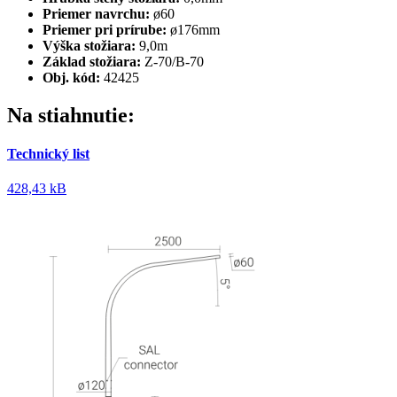
Priemer navrchu:
ø60
Priemer pri prírube:
ø176mm
Výška stožiara:
9,0m
Základ stožiara:
Z-70/B-70
Obj. kód:
42425
Na stiahnutie:
Technický list
428,43 kB