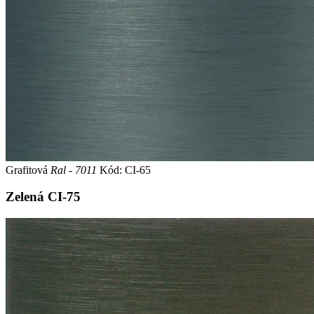
Grafitová
Ral - 7011
Kód: CI-65
Zelená
CI-75