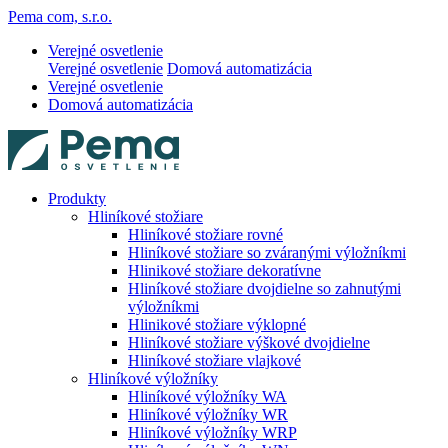
Pema com, s.r.o.
Verejné osvetlenie
Verejné osvetlenie
Domová automatizácia
Verejné osvetlenie
Domová automatizácia
Produkty
Hliníkové stožiare
Hliníkové stožiare rovné
Hliníkové stožiare so zváranými výložníkmi
Hlinikové stožiare dekoratívne
Hliníkové stožiare dvojdielne so zahnutými
výložníkmi
Hlinikové stožiare výklopné
Hliníkové stožiare výškové dvojdielne
Hliníkové stožiare vlajkové
Hliníkové výložníky
Hliníkové výložníky WA
Hliníkové výložníky WR
Hliníkové výložníky WRP