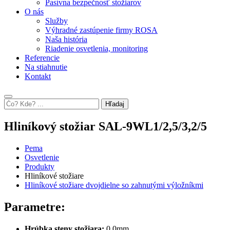
Pasívna bezpečnosť stožiarov
O nás
Služby
Výhradné zastúpenie firmy ROSA
Naša história
Riadenie osvetlenia, monitoring
Referencie
Na stiahnutie
Kontakt
Hľadaj
Hliníkový stožiar SAL-9WL1/2,5/3,2/5
Pema
Osvetlenie
Produkty
Hliníkové stožiare
Hliníkové stožiare dvojdielne so zahnutými výložníkmi
Parametre:
Hrúbka steny stožiara:
0,0mm