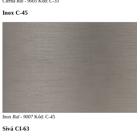
Čierna
Ral - 9005
Kód: C-35
Inox
C-45
Inox
Ral - 9007
Kód: C-45
Sivá
CI-63