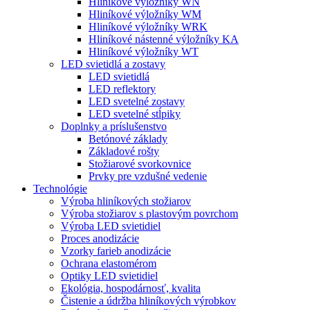
Hliníkové výložníky WN
Hliníkové výložníky WM
Hliníkové výložníky WRK
Hliníkové nástenné výložníky KA
Hliníkové výložníky WT
LED svietidlá a zostavy
LED svietidlá
LED reflektory
LED svetelné zostavy
LED svetelné stĺpiky
Doplnky a príslušenstvo
Betónové základy
Základové rošty
Stožiarové svorkovnice
Prvky pre vzdušné vedenie
Technológie
Výroba hliníkových stožiarov
Výroba stožiarov s plastovým povrchom
Výroba LED svietidiel
Proces anodizácie
Vzorky farieb anodizácie
Ochrana elastomérom
Optiky LED svietidiel
Ekológia, hospodárnosť, kvalita
Čistenie a údržba hliníkových výrobkov