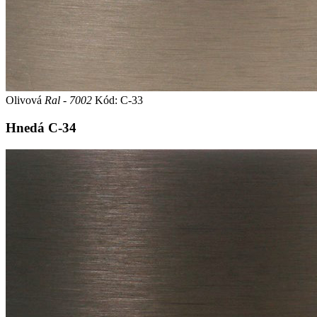
Olivová
Ral - 7002
Kód: C-33
Hnedá
C-34