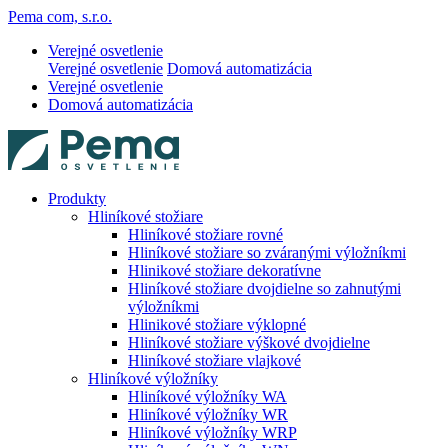
Pema com, s.r.o.
Verejné osvetlenie
Verejné osvetlenie
Domová automatizácia
Verejné osvetlenie
Domová automatizácia
Produkty
Hliníkové stožiare
Hliníkové stožiare rovné
Hliníkové stožiare so zváranými výložníkmi
Hlinikové stožiare dekoratívne
Hliníkové stožiare dvojdielne so zahnutými
výložníkmi
Hlinikové stožiare výklopné
Hliníkové stožiare výškové dvojdielne
Hliníkové stožiare vlajkové
Hliníkové výložníky
Hliníkové výložníky WA
Hliníkové výložníky WR
Hliníkové výložníky WRP