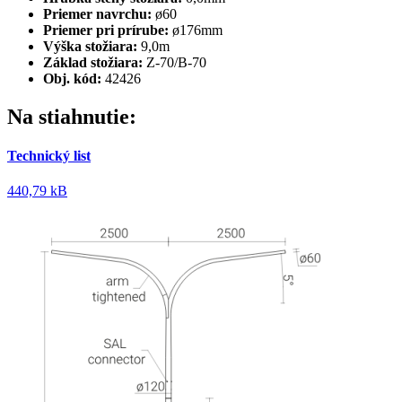
Priemer navrchu:
ø60
Priemer pri prírube:
ø176mm
Výška stožiara:
9,0m
Základ stožiara:
Z-70/B-70
Obj. kód:
42426
Na stiahnutie:
Technický list
440,79 kB