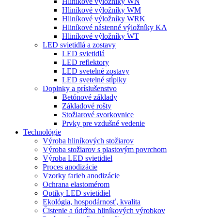
Hliníkové výložníky WN
Hliníkové výložníky WM
Hliníkové výložníky WRK
Hliníkové nástenné výložníky KA
Hliníkové výložníky WT
LED svietidlá a zostavy
LED svietidlá
LED reflektory
LED svetelné zostavy
LED svetelné stĺpiky
Doplnky a príslušenstvo
Betónové základy
Základové rošty
Stožiarové svorkovnice
Prvky pre vzdušné vedenie
Technológie
Výroba hliníkových stožiarov
Výroba stožiarov s plastovým povrchom
Výroba LED svietidiel
Proces anodizácie
Vzorky farieb anodizácie
Ochrana elastomérom
Optiky LED svietidiel
Ekológia, hospodárnosť, kvalita
Čistenie a údržba hliníkových výrobkov