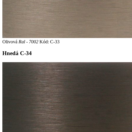
Olivová
Ral - 7002
Kód: C-33
Hnedá
C-34