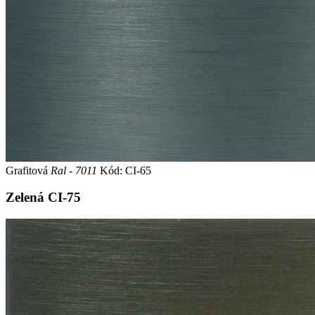
Grafitová
Ral - 7011
Kód: CI-65
Zelená
CI-75