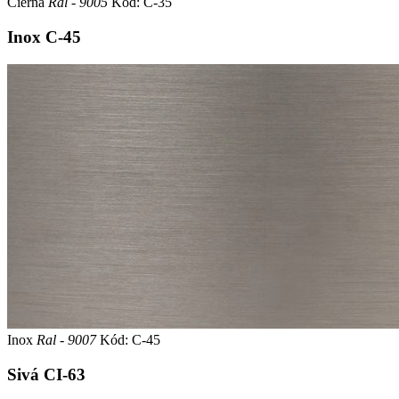
Čierna
Ral - 9005
Kód: C-35
Inox
C-45
Inox
Ral - 9007
Kód: C-45
Sivá
CI-63