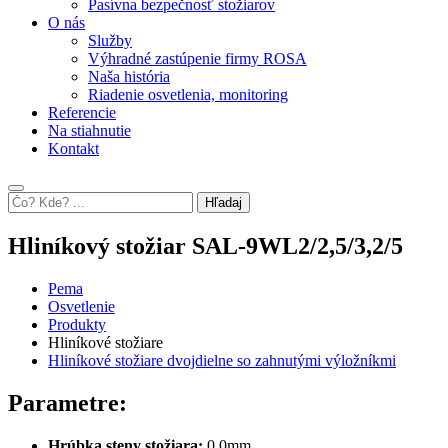
Pasívna bezpečnosť stožiarov
O nás
Služby
Výhradné zastúpenie firmy ROSA
Naša história
Riadenie osvetlenia, monitoring
Referencie
Na stiahnutie
Kontakt
Hľadaj
Hliníkový stožiar SAL-9WL2/2,5/3,2/5
Pema
Osvetlenie
Produkty
Hliníkové stožiare
Hliníkové stožiare dvojdielne so zahnutými výložníkmi
Parametre:
Hrúbka steny stožiara:
0,0mm