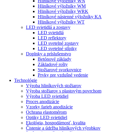
Hliníkové výložníky WN
Hliníkové výložníky WM
Hliníkové výložníky WRK
Hliníkové nástenné výložníky KA
Hliníkové výložníky WT
LED svietidlá a zostavy
LED svietidlá
LED reflektory
LED svetelné zostavy
LED svetelné stĺpiky
Doplnky a príslušenstvo
Betónové základy
Základové rošty
Stožiarové svorkovnice
Prvky pre vzdušné vedenie
Technológie
Výroba hliníkových stožiarov
Výroba stožiarov s plastovým povrchom
Výroba LED svietidiel
Proces anodizácie
Vzorky farieb anodizácie
Ochrana elastomérom
Optiky LED svietidiel
Ekológia, hospodárnosť, kvalita
Čistenie a údržba hliníkových výrobkov