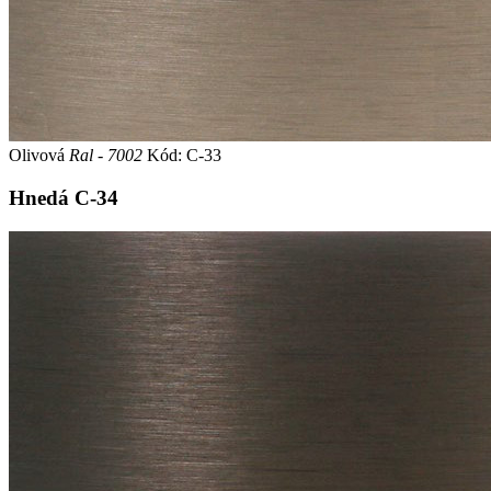
Olivová
Ral - 7002
Kód: C-33
Hnedá
C-34