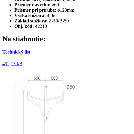
Priemer navrchu:
ø60
Priemer pri prírube:
ø120mm
Výška stožiara:
4,0m
Základ stožiara:
Z-50/B-50
Obj. kód:
42210
Na stiahnutie:
Technický list
492,13 kB