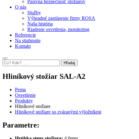
Pasívna bezpečnosť stožiarov
O nás
Služby
Výhradné zastúpenie firmy ROSA
Naša história
Riadenie osvetlenia, monitoring
Referencie
Na stiahnutie
Kontakt
Hľadaj
Hliníkový stožiar SAL-A2
Pema
Osvetlenie
Produkty
Hliníkové stožiare
Hliníkové stožiare so zváranými výložníkmi
Parametre:
Hrúbka steny stožiara:
4,0mm