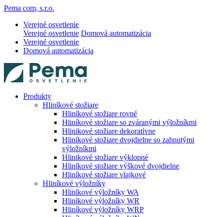
Pema com, s.r.o.
Verejné osvetlenie
Verejné osvetlenie
Domová automatizácia
Verejné osvetlenie
Domová automatizácia
Produkty
Hliníkové stožiare
Hliníkové stožiare rovné
Hliníkové stožiare so zváranými výložníkmi
Hlinikové stožiare dekoratívne
Hliníkové stožiare dvojdielne so zahnutými
výložníkmi
Hlinikové stožiare výklopné
Hliníkové stožiare výškové dvojdielne
Hliníkové stožiare vlajkové
Hliníkové výložníky
Hliníkové výložníky WA
Hliníkové výložníky WR
Hliníkové výložníky WRP