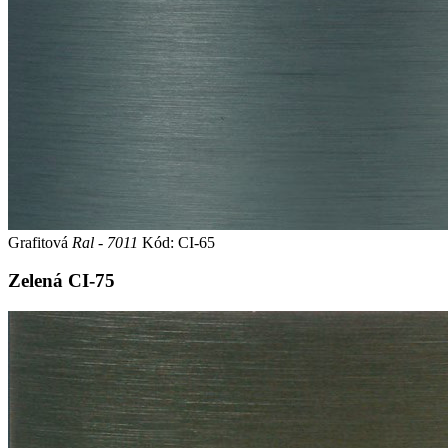
Grafitová
Ral - 7011
Kód: CI-65
Zelená
CI-75