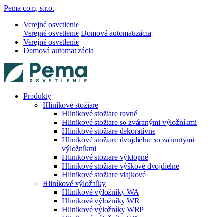
Pema com, s.r.o.
Verejné osvetlenie
Verejné osvetlenie
Domová automatizácia
Verejné osvetlenie
Domová automatizácia
Produkty
Hliníkové stožiare
Hliníkové stožiare rovné
Hliníkové stožiare so zváranými výložníkmi
Hlinikové stožiare dekoratívne
Hliníkové stožiare dvojdielne so zahnutými
výložníkmi
Hlinikové stožiare výklopné
Hliníkové stožiare výškové dvojdielne
Hliníkové stožiare vlajkové
Hliníkové výložníky
Hliníkové výložníky WA
Hliníkové výložníky WR
Hliníkové výložníky WRP