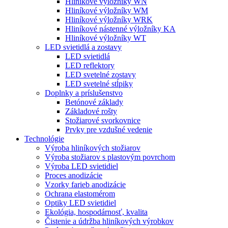
Hliníkové výložníky WN
Hliníkové výložníky WM
Hliníkové výložníky WRK
Hliníkové nástenné výložníky KA
Hliníkové výložníky WT
LED svietidlá a zostavy
LED svietidlá
LED reflektory
LED svetelné zostavy
LED svetelné stĺpiky
Doplnky a príslušenstvo
Betónové základy
Základové rošty
Stožiarové svorkovnice
Prvky pre vzdušné vedenie
Technológie
Výroba hliníkových stožiarov
Výroba stožiarov s plastovým povrchom
Výroba LED svietidiel
Proces anodizácie
Vzorky farieb anodizácie
Ochrana elastomérom
Optiky LED svietidiel
Ekológia, hospodárnosť, kvalita
Čistenie a údržba hliníkových výrobkov