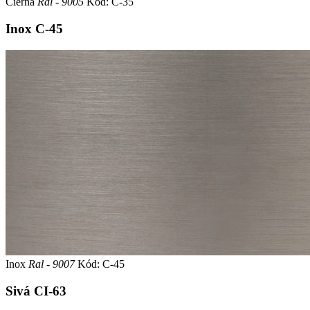
Čierna
Ral - 9005
Kód: C-35
Inox
C-45
Inox
Ral - 9007
Kód: C-45
Sivá
CI-63