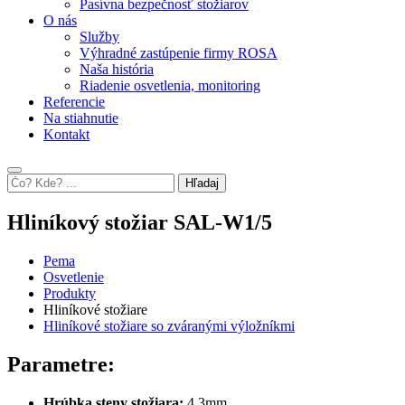
Pasívna bezpečnosť stožiarov
O nás
Služby
Výhradné zastúpenie firmy ROSA
Naša história
Riadenie osvetlenia, monitoring
Referencie
Na stiahnutie
Kontakt
Hľadaj
Hliníkový stožiar SAL-W1/5
Pema
Osvetlenie
Produkty
Hliníkové stožiare
Hliníkové stožiare so zváranými výložníkmi
Parametre:
Hrúbka steny stožiara:
4,3mm