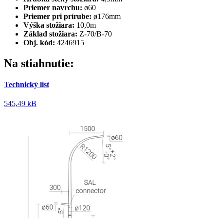
Priemer navrchu:
ø60
Priemer pri prírube:
ø176mm
Výška stožiara:
10,0m
Základ stožiara:
Z-70/B-70
Obj. kód:
4246915
Na stiahnutie:
Technický list
545,49 kB