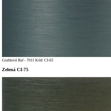
Grafitová
Ral - 7011
Kód: CI-65
Zelená
CI-75