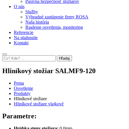
Pasívna bezpečnosť stožiarov
O nás
Služby
Výhradné zastúpenie firmy ROSA
Naša história
Riadenie osvetlenia, monitoring
Referencie
Na stiahnutie
Kontakt
Hľadaj
Hliníkový stožiar SALMF9-120
Pema
Osvetlenie
Produkty
Hliníkové stožiare
Hliníkové stožiare vlajkové
Parametre:
Hrúbka steny stožiara:
0,0mm