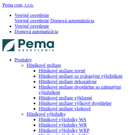
Pema com, s.r.o.
Verejné osvetlenie
Verejné osvetlenie
Domová automatizácia
Verejné osvetlenie
Domová automatizácia
Produkty
Hliníkové stožiare
Hliníkové stožiare rovné
Hliníkové stožiare so zváranými výložníkmi
Hlinikové stožiare dekoratívne
Hliníkové stožiare dvojdielne so zahnutými
výložníkmi
Hlinikové stožiare výklopné
Hliníkové stožiare výškové dvojdielne
Hliníkové stožiare vlajkové
Hliníkové výložníky
Hliníkové výložníky WA
Hliníkové výložníky WR
Hliníkové výložníky WRP