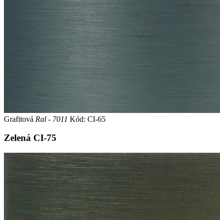
Grafitová
Ral - 7011
Kód: CI-65
Zelená
CI-75