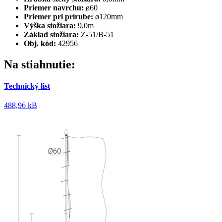
Priemer navrchu:
ø60
Priemer pri prírube:
ø120mm
Výška stožiara:
9,0m
Základ stožiara:
Z-51/B-51
Obj. kód:
42956
Na stiahnutie:
Technický list
488,96 kB