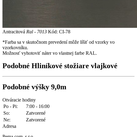
Antracitová
Ral - 7013
Kód: CI-78
*Farba sa v skutočnom prevedení môže líšiť od vzorky vo
vzorkovníku.
Možnosť vyhotoviť náter vo vlastnej farbe RAL.
Podobné
Hliníkové stožiare vlajkové
Podobné
výšky 9,0m
Otváracie hodiny
Po - Pi:
7:00 - 16:00
So:
Zatvorené
Ne:
Zatvorené
Adresa
Pema com, s.r.o.