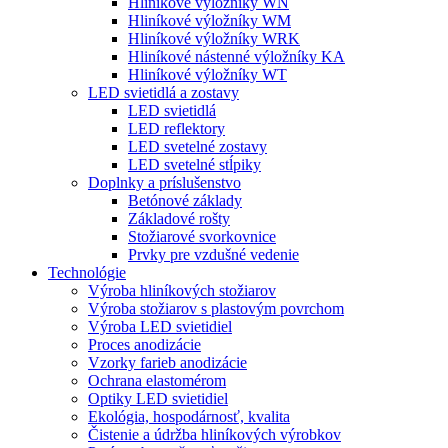
Hliníkové výložníky WN
Hliníkové výložníky WM
Hliníkové výložníky WRK
Hliníkové nástenné výložníky KA
Hliníkové výložníky WT
LED svietidlá a zostavy
LED svietidlá
LED reflektory
LED svetelné zostavy
LED svetelné stĺpiky
Doplnky a príslušenstvo
Betónové základy
Základové rošty
Stožiarové svorkovnice
Prvky pre vzdušné vedenie
Technológie
Výroba hliníkových stožiarov
Výroba stožiarov s plastovým povrchom
Výroba LED svietidiel
Proces anodizácie
Vzorky farieb anodizácie
Ochrana elastomérom
Optiky LED svietidiel
Ekológia, hospodárnosť, kvalita
Čistenie a údržba hliníkových výrobkov