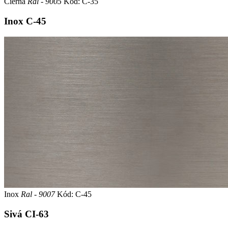
Čierna
Ral - 9005
Kód: C-35
Inox
C-45
Inox
Ral - 9007
Kód: C-45
Sivá
CI-63