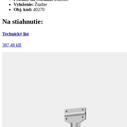
Vyloženie:
Žiadne
Obj. kód:
40270
Na stiahnutie:
Technický list
387,48 kB