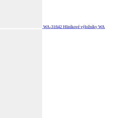
WA-31fi42
Hliníkové výložníky WA