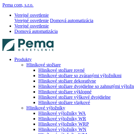
Pema com, s.r.o.
Verejné osvetlenie
Verejné osvetlenie
Domová automatizácia
Verejné osvetlenie
Domová automatizácia
Produkty
Hliníkové stožiare
Hliníkové stožiare rovné
Hliníkové stožiare so zváranými výložníkmi
Hlinikové stožiare dekoratívne
Hliníkové stožiare dvojdielne so zahnutými výlož
Hlinikové stožiare výklopné
Hliníkové stožiare výškové dvojdielne
Hliníkové stožiare vlajkové
Hliníkové výložníky
Hliníkové výložníky WA
Hliníkové výložníky WR
Hliníkové výložníky WRP
Hliníkové výložníky WN