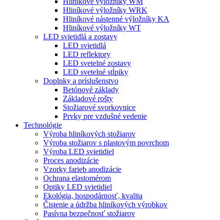
Hliníkové výložníky WM
Hliníkové výložníky WRK
Hliníkové nástenné výložníky KA
Hliníkové výložníky WT
LED svietidlá a zostavy
LED svietidlá
LED reflektory
LED svetelné zostavy
LED svetelné stĺpiky
Doplnky a príslušenstvo
Betónové základy
Základové rošty
Stožiarové svorkovnice
Prvky pre vzdušné vedenie
Technológie
Výroba hliníkových stožiarov
Výroba stožiarov s plastovým povrchom
Výroba LED svietidiel
Proces anodizácie
Vzorky farieb anodizácie
Ochrana elastomérom
Optiky LED svietidiel
Ekológia, hospodárnosť, kvalita
Čistenie a údržba hliníkových výrobkov
Pasívna bezpečnosť stožiarov