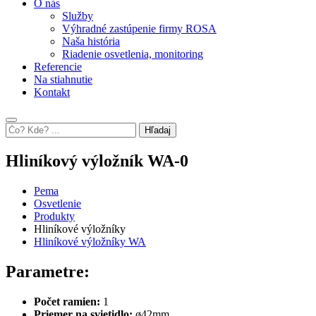
O nás
Služby
Výhradné zastúpenie firmy ROSA
Naša história
Riadenie osvetlenia, monitoring
Referencie
Na stiahnutie
Kontakt
Hľadaj
Hliníkový výložník WA-0
Pema
Osvetlenie
Produkty
Hliníkové výložníky
Hliníkové výložníky WA
Parametre:
Počet ramien:
1
Priemer na svietidlo:
ø42mm