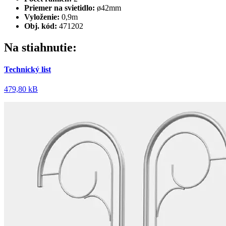
Priemer na svietidlo:
ø42mm
Vyloženie:
0,9m
Obj. kód:
471202
Na stiahnutie:
Technický list
479,80 kB