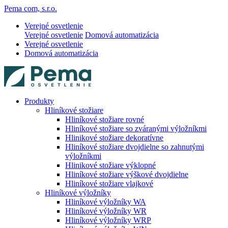
Pema com, s.r.o.
Verejné osvetlenie
Verejné osvetlenie
Domová automatizácia
Verejné osvetlenie
Domová automatizácia
Produkty
Hliníkové stožiare
Hliníkové stožiare rovné
Hliníkové stožiare so zváranými výložníkmi
Hlinikové stožiare dekoratívne
Hliníkové stožiare dvojdielne so zahnutými
výložníkmi
Hlinikové stožiare výklopné
Hliníkové stožiare výškové dvojdielne
Hliníkové stožiare vlajkové
Hliníkové výložníky
Hliníkové výložníky WA
Hliníkové výložníky WR
Hliníkové výložníky WRP