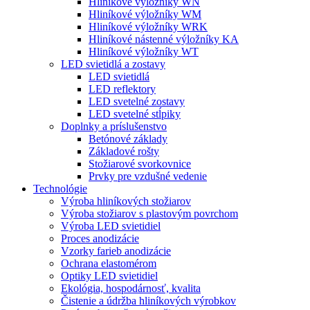
Hliníkové výložníky WN
Hliníkové výložníky WM
Hliníkové výložníky WRK
Hliníkové nástenné výložníky KA
Hliníkové výložníky WT
LED svietidlá a zostavy
LED svietidlá
LED reflektory
LED svetelné zostavy
LED svetelné stĺpiky
Doplnky a príslušenstvo
Betónové základy
Základové rošty
Stožiarové svorkovnice
Prvky pre vzdušné vedenie
Technológie
Výroba hliníkových stožiarov
Výroba stožiarov s plastovým povrchom
Výroba LED svietidiel
Proces anodizácie
Vzorky farieb anodizácie
Ochrana elastomérom
Optiky LED svietidiel
Ekológia, hospodárnosť, kvalita
Čistenie a údržba hliníkových výrobkov