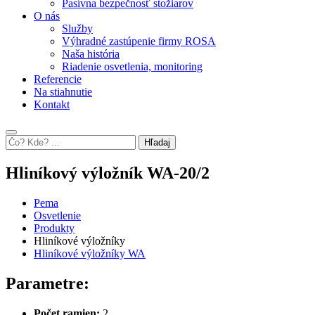
Pasívna bezpečnosť stožiarov
O nás
Služby
Výhradné zastúpenie firmy ROSA
Naša história
Riadenie osvetlenia, monitoring
Referencie
Na stiahnutie
Kontakt
Hľadaj
Hliníkový výložník WA-20/2
Pema
Osvetlenie
Produkty
Hliníkové výložníky
Hliníkové výložníky WA
Parametre:
Počet ramien:
2