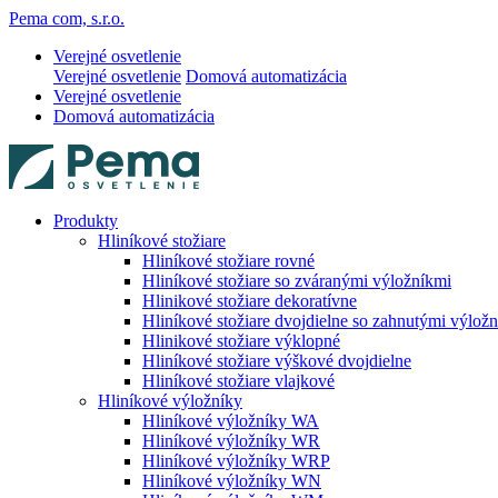
Pema com, s.r.o.
Verejné osvetlenie
Verejné osvetlenie
Domová automatizácia
Verejné osvetlenie
Domová automatizácia
Produkty
Hliníkové stožiare
Hliníkové stožiare rovné
Hliníkové stožiare so zváranými výložníkmi
Hlinikové stožiare dekoratívne
Hliníkové stožiare dvojdielne so zahnutými výlož
Hlinikové stožiare výklopné
Hliníkové stožiare výškové dvojdielne
Hliníkové stožiare vlajkové
Hliníkové výložníky
Hliníkové výložníky WA
Hliníkové výložníky WR
Hliníkové výložníky WRP
Hliníkové výložníky WN