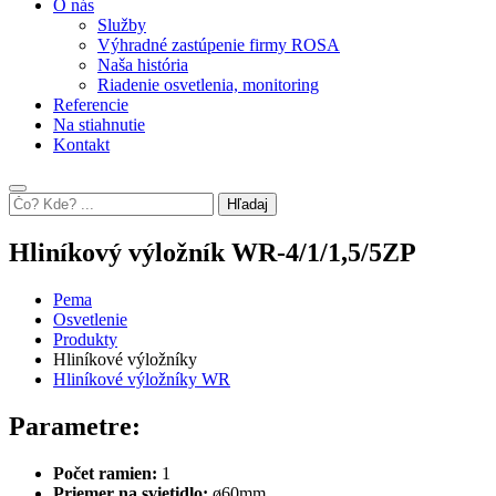
O nás
Služby
Výhradné zastúpenie firmy ROSA
Naša história
Riadenie osvetlenia, monitoring
Referencie
Na stiahnutie
Kontakt
Hľadaj
Hliníkový výložník WR-4/1/1,5/5ZP
Pema
Osvetlenie
Produkty
Hliníkové výložníky
Hliníkové výložníky WR
Parametre:
Počet ramien:
1
Priemer na svietidlo:
ø60mm