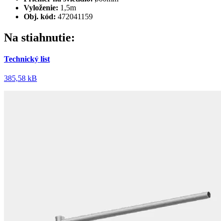
Vyloženie:
1,5m
Obj. kód:
472041159
Na stiahnutie:
Technický list
385,58 kB