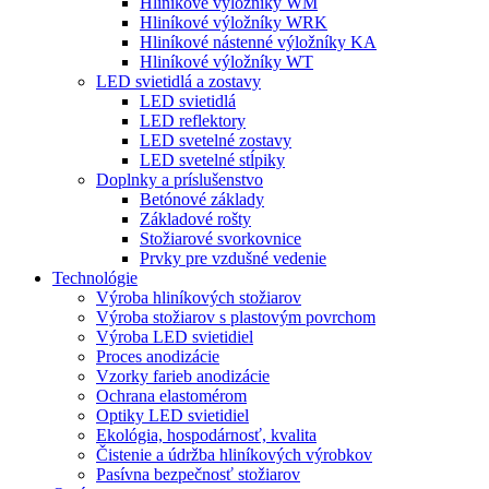
Hliníkové výložníky WM
Hliníkové výložníky WRK
Hliníkové nástenné výložníky KA
Hliníkové výložníky WT
LED svietidlá a zostavy
LED svietidlá
LED reflektory
LED svetelné zostavy
LED svetelné stĺpiky
Doplnky a príslušenstvo
Betónové základy
Základové rošty
Stožiarové svorkovnice
Prvky pre vzdušné vedenie
Technológie
Výroba hliníkových stožiarov
Výroba stožiarov s plastovým povrchom
Výroba LED svietidiel
Proces anodizácie
Vzorky farieb anodizácie
Ochrana elastomérom
Optiky LED svietidiel
Ekológia, hospodárnosť, kvalita
Čistenie a údržba hliníkových výrobkov
Pasívna bezpečnosť stožiarov