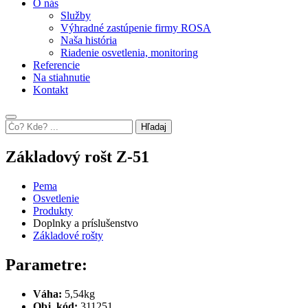
O nás
Služby
Výhradné zastúpenie firmy ROSA
Naša história
Riadenie osvetlenia, monitoring
Referencie
Na stiahnutie
Kontakt
Hľadaj
Základový rošt Z-51
Pema
Osvetlenie
Produkty
Doplnky a príslušenstvo
Základové rošty
Parametre:
Váha:
5,54kg
Obj. kód:
311251