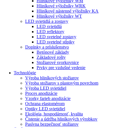
Hliníkové výložníky WM
Hliníkové výložníky WRK
Hliníkové nástenné výložníky KA
Hliníkové výložníky WT
LED svietidlá a zostavy
LED svietidlá
LED reflektory
LED svetelné zostavy
LED svetelné stĺpiky
Doplnky a príslušenstvo
Betónové základy
Základové rošty
Stožiarové svorkovnice
Prvky pre vzdušné vedenie
Technológie
Výroba hliníkových stožiarov
Výroba stožiarov s plastovým povrchom
Výroba LED svietidiel
Proces anodizácie
Vzorky farieb anodizácie
Ochrana elastomérom
Optiky LED svietidiel
Ekológia, hospodárnosť, kvalita
Čistenie a údržba hliníkových výrobkov
Pasívna bezpečnosť stožiarov