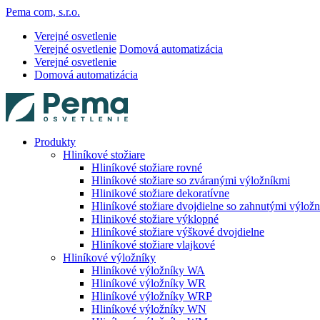
Pema com, s.r.o.
Verejné osvetlenie
Verejné osvetlenie
Domová automatizácia
Verejné osvetlenie
Domová automatizácia
Produkty
Hliníkové stožiare
Hliníkové stožiare rovné
Hliníkové stožiare so zváranými výložníkmi
Hlinikové stožiare dekoratívne
Hliníkové stožiare dvojdielne so zahnutými výlož
Hlinikové stožiare výklopné
Hliníkové stožiare výškové dvojdielne
Hliníkové stožiare vlajkové
Hliníkové výložníky
Hliníkové výložníky WA
Hliníkové výložníky WR
Hliníkové výložníky WRP
Hliníkové výložníky WN