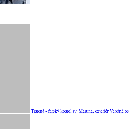
Trstená - farský kostol sv. Martina, exteriér
Verejné os