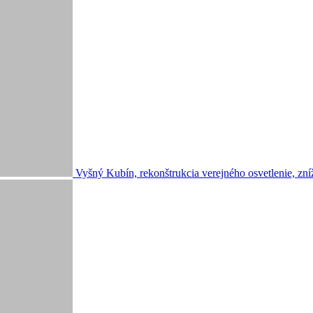
Vyšný Kubín, rekonštrukcia verejného osvetlenie, zní