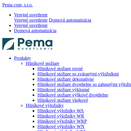
Pema com, s.r.o.
Verejné osvetlenie
Verejné osvetlenie
Domová automatizácia
Verejné osvetlenie
Domová automatizácia
Produkty
Hliníkové stožiare
Hliníkové stožiare rovné
Hliníkové stožiare so zváranými výložníkmi
Hlinikové stožiare dekoratívne
Hliníkové stožiare dvojdielne so zahnutými výlož
Hlinikové stožiare výklopné
Hliníkové stožiare výškové dvojdielne
Hliníkové stožiare vlajkové
Hliníkové výložníky
Hliníkové výložníky WA
Hliníkové výložníky WR
Hliníkové výložníky WRP
Hliníkové výložníky WN