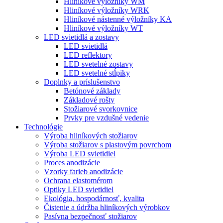
Hliníkové výložníky WM
Hliníkové výložníky WRK
Hliníkové nástenné výložníky KA
Hliníkové výložníky WT
LED svietidlá a zostavy
LED svietidlá
LED reflektory
LED svetelné zostavy
LED svetelné stĺpiky
Doplnky a príslušenstvo
Betónové základy
Základové rošty
Stožiarové svorkovnice
Prvky pre vzdušné vedenie
Technológie
Výroba hliníkových stožiarov
Výroba stožiarov s plastovým povrchom
Výroba LED svietidiel
Proces anodizácie
Vzorky farieb anodizácie
Ochrana elastomérom
Optiky LED svietidiel
Ekológia, hospodárnosť, kvalita
Čistenie a údržba hliníkových výrobkov
Pasívna bezpečnosť stožiarov