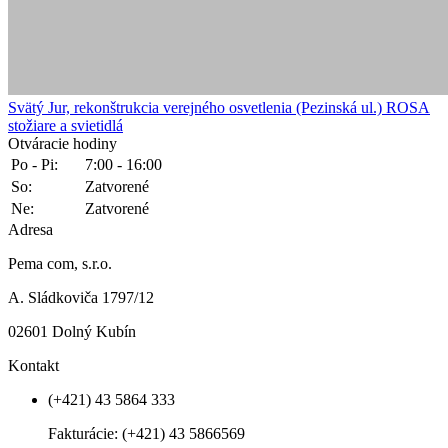
Svätý Jur, rekonštrukcia verejného osvetlenia (Pezinská ul.)
ROSA
stožiare a svietidlá
Otváracie hodiny
Po - Pi:
7:00 - 16:00
So:
Zatvorené
Ne:
Zatvorené
Adresa
Pema com, s.r.o.
A. Sládkoviča 1797/12
02601 Dolný Kubín
Kontakt
(+421) 43 5864 333
Fakturácie:
(+421) 43 5866569