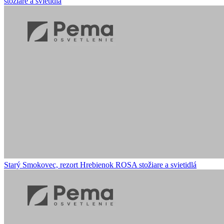
stožiare a svietidlá
Starý Smokovec, rezort Hrebienok
ROSA stožiare a svietidlá