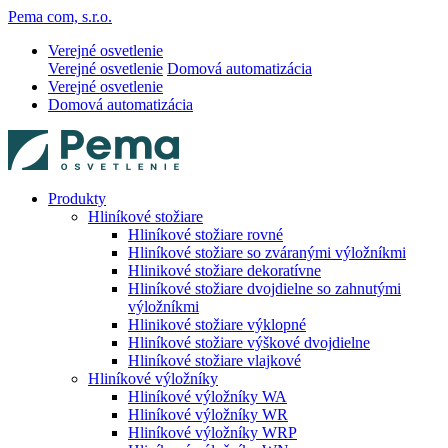
Pema com, s.r.o.
Verejné osvetlenie
Verejné osvetlenie
Domová automatizácia
Verejné osvetlenie
Domová automatizácia
Produkty
Hliníkové stožiare
Hliníkové stožiare rovné
Hliníkové stožiare so zváranými výložníkmi
Hlinikové stožiare dekoratívne
Hliníkové stožiare dvojdielne so zahnutými
výložníkmi
Hlinikové stožiare výklopné
Hliníkové stožiare výškové dvojdielne
Hliníkové stožiare vlajkové
Hliníkové výložníky
Hliníkové výložníky WA
Hliníkové výložníky WR
Hliníkové výložníky WRP