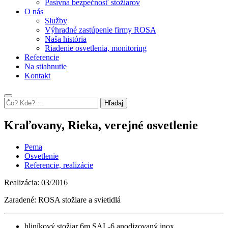
Pasívna bezpečnosť stožiarov
O nás
Služby
Výhradné zastúpenie firmy ROSA
Naša história
Riadenie osvetlenia, monitoring
Referencie
Na stiahnutie
Kontakt
Hľadaj
Kraľovany, Rieka, verejné osvetlenie
Pema
Osvetlenie
Referencie, realizácie
Realizácia: 03/2016
Zaradené: ROSA stožiare a svietidlá
hliníkový stožiar 6m SAL-6 anodizovaný inox