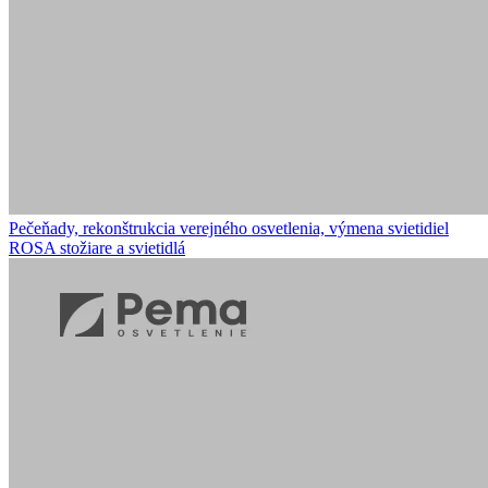
Pečeňady, rekonštrukcia verejného osvetlenia, výmena svietidiel
ROSA stožiare a svietidlá