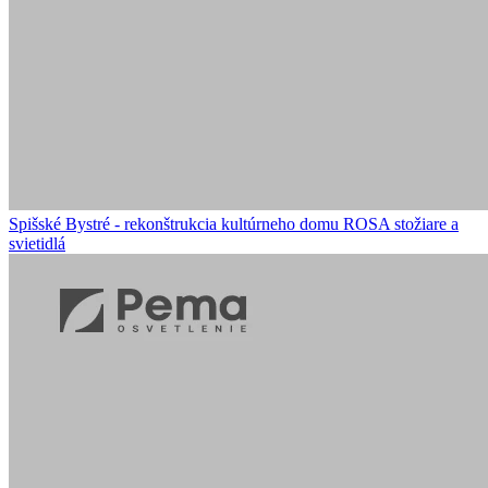
Spišské Bystré - rekonštrukcia kultúrneho domu
ROSA stožiare a
svietidlá