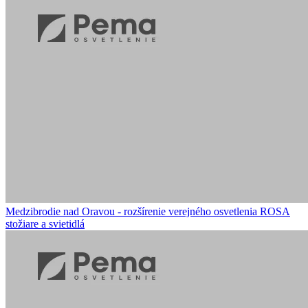
Medzibrodie nad Oravou - rozšírenie verejného osvetlenia
ROSA
stožiare a svietidlá