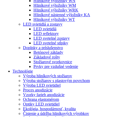
Hliníkové výložníky WN
Hliníkové výložníky WM
Hliníkové výložníky WRK
Hliníkové nástenné výložníky KA
Hliníkové výložníky WT
LED svietidlá a zostavy
LED svietidlá
LED reflektory
LED svetelné zostavy
LED svetelné stĺpiky
Doplnky a príslušenstvo
Betónové základy
Základové rošty
Stožiarové svorkovnice
Prvky pre vzdušné vedenie
Technológie
Výroba hliníkových stožiarov
Výroba stožiarov s plastovým povrchom
Výroba LED svietidiel
Proces anodizácie
Vzorky farieb anodizácie
Ochrana elastomérom
Optiky LED svietidiel
Ekológia, hospodárnosť, kvalita
Čistenie a údržba hliníkových výrobkov