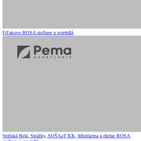
Fiľakovo
ROSA stožiare a svietidlá
Spišská Belá, Strážky, SOŠAaT KK, Minifarma a dielne
ROSA