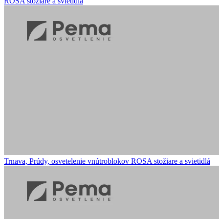
ROSA stožiare a svietidlá
Trnava, Prúdy, osvetelenie vnútroblokov
ROSA stožiare a svietidlá