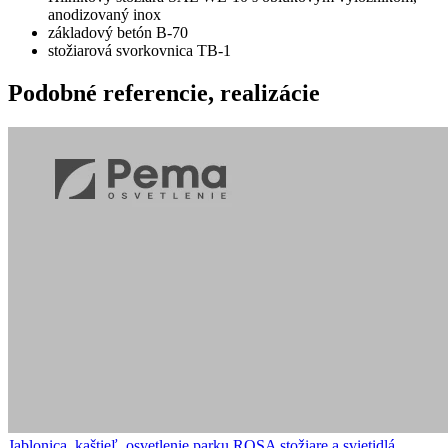
anodizovaný inox
základový betón B-70
stožiarová svorkovnica TB-1
Podobné
referencie, realizácie
Jablonica, kaštieľ, osvetlenie parku
ROSA stožiare a svietidlá