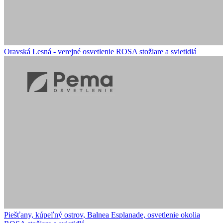
Oravská Lesná - verejné osvetlenie
ROSA stožiare a svietidlá
Piešťany, kúpeľný ostrov, Balnea Esplanade, osvetlenie okolia