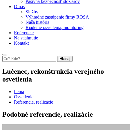
Pasívna bezpečnosť stožiarov
O nás
Služby
Výhradné zastúpenie firmy ROSA
Naša história
Riadenie osvetlenia, monitoring
Referencie
Na stiahnutie
Kontakt
Hľadaj
Lučenec, rekonštrukcia verejného
osvetlenia
Pema
Osvetlenie
Referencie, realizácie
Podobné
referencie, realizácie