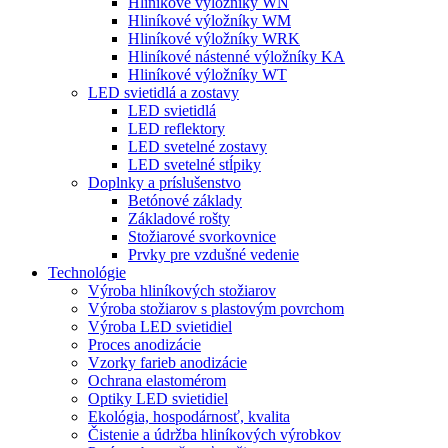
Hliníkové výložníky WN
Hliníkové výložníky WM
Hliníkové výložníky WRK
Hliníkové nástenné výložníky KA
Hliníkové výložníky WT
LED svietidlá a zostavy
LED svietidlá
LED reflektory
LED svetelné zostavy
LED svetelné stĺpiky
Doplnky a príslušenstvo
Betónové základy
Základové rošty
Stožiarové svorkovnice
Prvky pre vzdušné vedenie
Technológie
Výroba hliníkových stožiarov
Výroba stožiarov s plastovým povrchom
Výroba LED svietidiel
Proces anodizácie
Vzorky farieb anodizácie
Ochrana elastomérom
Optiky LED svietidiel
Ekológia, hospodárnosť, kvalita
Čistenie a údržba hliníkových výrobkov