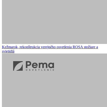
Kežmarok, rekonštrukcia verejného osvetlenia
ROSA stožiare a
svietidlá