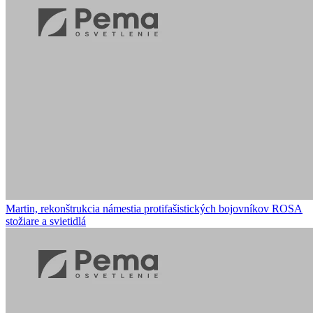
Martin, rekonštrukcia námestia protifašistických bojovníkov
ROSA
stožiare a svietidlá