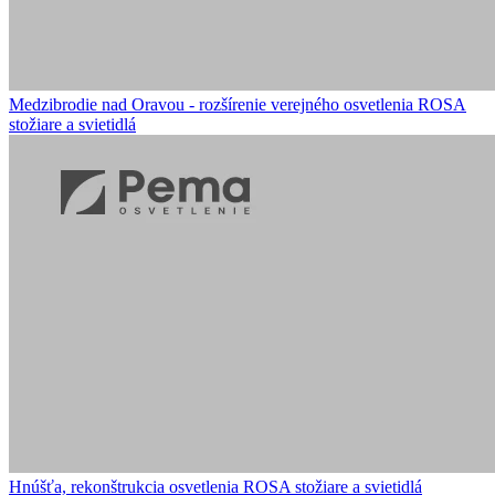
Medzibrodie nad Oravou - rozšírenie verejného osvetlenia
ROSA
stožiare a svietidlá
Hnúšťa, rekonštrukcia osvetlenia
ROSA stožiare a svietidlá