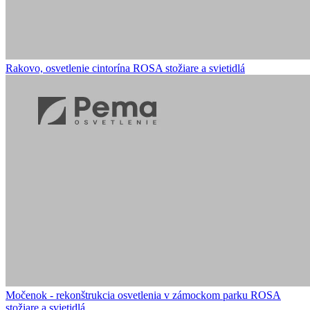
Rakovo, osvetlenie cintorína
ROSA stožiare a svietidlá
Močenok - rekonštrukcia osvetlenia v zámockom parku
ROSA
stožiare a svietidlá