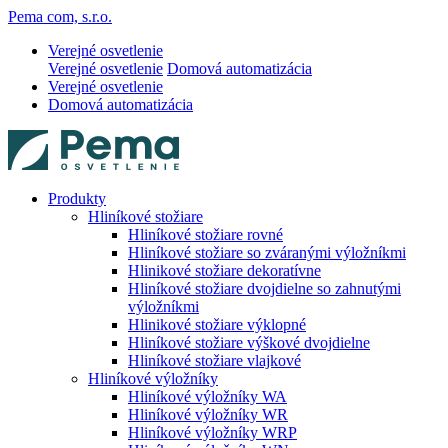
Pema com, s.r.o.
Verejné osvetlenie
Verejné osvetlenie
Domová automatizácia
Verejné osvetlenie
Domová automatizácia
Produkty
Hliníkové stožiare
Hliníkové stožiare rovné
Hliníkové stožiare so zváranými výložníkmi
Hlinikové stožiare dekoratívne
Hliníkové stožiare dvojdielne so zahnutými
výložníkmi
Hlinikové stožiare výklopné
Hliníkové stožiare výškové dvojdielne
Hliníkové stožiare vlajkové
Hliníkové výložníky
Hliníkové výložníky WA
Hliníkové výložníky WR
Hliníkové výložníky WRP