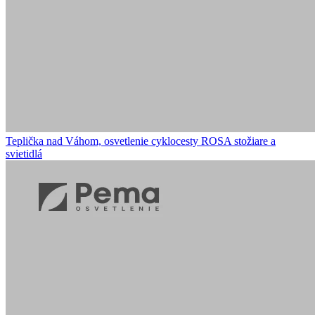
Teplička nad Váhom, osvetlenie cyklocesty
ROSA stožiare a
svietidlá