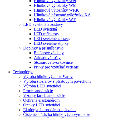
Hliníkové výložníky WN
Hliníkové výložníky WM
Hliníkové výložníky WRK
Hliníkové nástenné výložníky KA
Hliníkové výložníky WT
LED svietidlá a zostavy
LED svietidlá
LED reflektory
LED svetelné zostavy
LED svetelné stĺpiky
Doplnky a príslušenstvo
Betónové základy
Základové rošty
Stožiarové svorkovnice
Prvky pre vzdušné vedenie
Technológie
Výroba hliníkových stožiarov
Výroba stožiarov s plastovým povrchom
Výroba LED svietidiel
Proces anodizácie
Vzorky farieb anodizácie
Ochrana elastomérom
Optiky LED svietidiel
Ekológia, hospodárnosť, kvalita
Čistenie a údržba hliníkových výrobkov