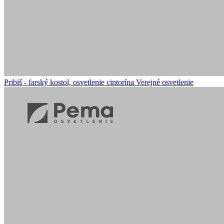
Pribiš - farský kostol, osvetlenie cintorína
Verejné osvetlenie