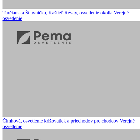
Turčianska Štiavnička, Kaštieľ Révay, osvetlenie okolia
Verejné
osvetlenie
Čimhová, osvetlenie križovatiek a priechodov pre chodcov
Verejné
osvetlenie