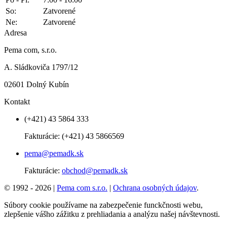
So:
Zatvorené
Ne:
Zatvorené
Adresa
Pema com, s.r.o.
A. Sládkoviča 1797/12
02601 Dolný Kubín
Kontakt
(+421) 43 5864 333
Fakturácie:
(+421) 43 5866569
pema@pemadk.sk
Fakturácie:
obchod@pemadk.sk
© 1992 - 2026 |
Pema com s.r.o.
|
Ochrana osobných údajov
.
Súbory cookie používame na zabezpečenie funckčnosti webu,
zlepšenie vášho zážitku z prehliadania a analýzu našej návštevnosti.