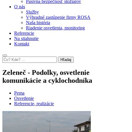
Pasívna bezpečnosť stožiarov
O nás
Služby
Výhradné zastúpenie firmy ROSA
Naša história
Riadenie osvetlenia, monitoring
Referencie
Na stiahnutie
Kontakt
Hľadaj
Zeleneč - Podolky, osvetlenie
komunikácie a cyklochodníka
Pema
Osvetlenie
Referencie, realizácie