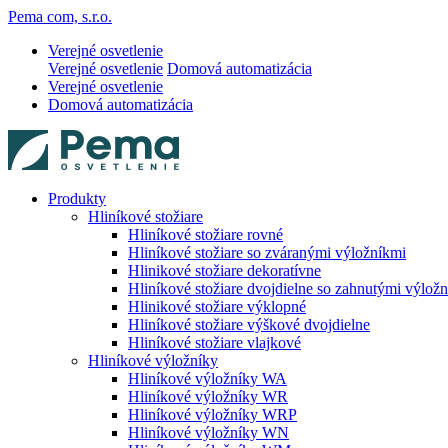
Pema com, s.r.o.
Verejné osvetlenie
Verejné osvetlenie
Domová automatizácia
Verejné osvetlenie
Domová automatizácia
Produkty
Hliníkové stožiare
Hliníkové stožiare rovné
Hliníkové stožiare so zváranými výložníkmi
Hlinikové stožiare dekoratívne
Hliníkové stožiare dvojdielne so zahnutými výlož
Hlinikové stožiare výklopné
Hliníkové stožiare výškové dvojdielne
Hliníkové stožiare vlajkové
Hliníkové výložníky
Hliníkové výložníky WA
Hliníkové výložníky WR
Hliníkové výložníky WRP
Hliníkové výložníky WN