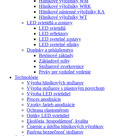
Hliníkové výložníky WM
Hliníkové výložníky WRK
Hliníkové nástenné výložníky KA
Hliníkové výložníky WT
LED svietidlá a zostavy
LED svietidlá
LED reflektory
LED svetelné zostavy
LED svetelné stĺpiky
Doplnky a príslušenstvo
Betónové základy
Základové rošty
Stožiarové svorkovnice
Prvky pre vzdušné vedenie
Technológie
Výroba hliníkových stožiarov
Výroba stožiarov s plastovým povrchom
Výroba LED svietidiel
Proces anodizácie
Vzorky farieb anodizácie
Ochrana elastomérom
Optiky LED svietidiel
Ekológia, hospodárnosť, kvalita
Čistenie a údržba hliníkových výrobkov
Pasívna bezpečnosť stožiarov