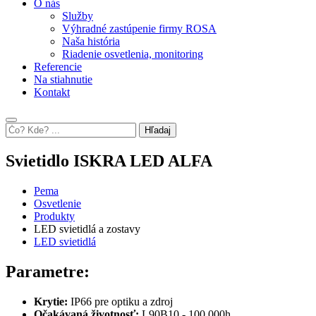
O nás
Služby
Výhradné zastúpenie firmy ROSA
Naša história
Riadenie osvetlenia, monitoring
Referencie
Na stiahnutie
Kontakt
Hľadaj
Svietidlo ISKRA LED ALFA
Pema
Osvetlenie
Produkty
LED svietidlá a zostavy
LED svietidlá
Parametre:
Krytie:
IP66 pre optiku a zdroj
Očakávaná životnosť:
L90B10 - 100 000h