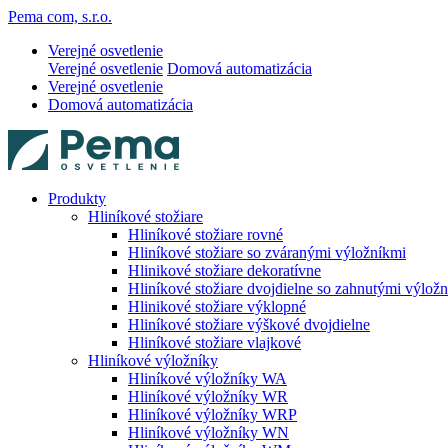
Pema com, s.r.o.
Verejné osvetlenie
Verejné osvetlenie
Domová automatizácia
Verejné osvetlenie
Domová automatizácia
Produkty
Hliníkové stožiare
Hliníkové stožiare rovné
Hliníkové stožiare so zváranými výložníkmi
Hlinikové stožiare dekoratívne
Hliníkové stožiare dvojdielne so zahnutými výlož
Hlinikové stožiare výklopné
Hliníkové stožiare výškové dvojdielne
Hliníkové stožiare vlajkové
Hliníkové výložníky
Hliníkové výložníky WA
Hliníkové výložníky WR
Hliníkové výložníky WRP
Hliníkové výložníky WN