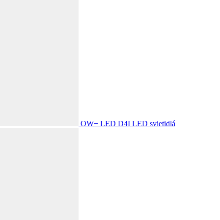
OW+ LED D4I
LED svietidlá