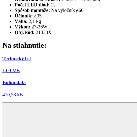
Počet LED diód:
12
Spôsob montáže:
Na výložník ø60
Účinník:
≥95
Váha:
2,1 kg
Výkon:
27-36W
Obj. kód:
21333X
Na stiahnutie:
Technický list
1,09 MB
Eulumdata
410,58 kB