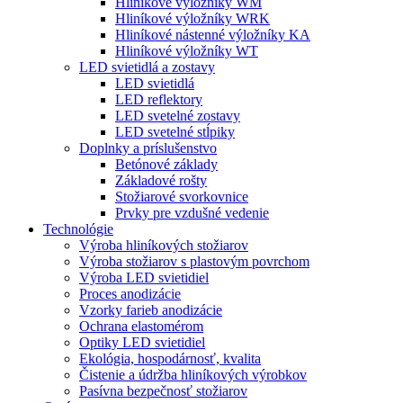
Hliníkové výložníky WM
Hliníkové výložníky WRK
Hliníkové nástenné výložníky KA
Hliníkové výložníky WT
LED svietidlá a zostavy
LED svietidlá
LED reflektory
LED svetelné zostavy
LED svetelné stĺpiky
Doplnky a príslušenstvo
Betónové základy
Základové rošty
Stožiarové svorkovnice
Prvky pre vzdušné vedenie
Technológie
Výroba hliníkových stožiarov
Výroba stožiarov s plastovým povrchom
Výroba LED svietidiel
Proces anodizácie
Vzorky farieb anodizácie
Ochrana elastomérom
Optiky LED svietidiel
Ekológia, hospodárnosť, kvalita
Čistenie a údržba hliníkových výrobkov
Pasívna bezpečnosť stožiarov