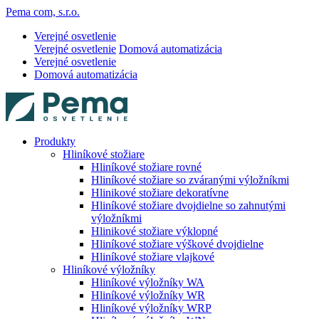
Pema com, s.r.o.
Verejné osvetlenie
Verejné osvetlenie
Domová automatizácia
Verejné osvetlenie
Domová automatizácia
Produkty
Hliníkové stožiare
Hliníkové stožiare rovné
Hliníkové stožiare so zváranými výložníkmi
Hlinikové stožiare dekoratívne
Hliníkové stožiare dvojdielne so zahnutými
výložníkmi
Hlinikové stožiare výklopné
Hliníkové stožiare výškové dvojdielne
Hliníkové stožiare vlajkové
Hliníkové výložníky
Hliníkové výložníky WA
Hliníkové výložníky WR
Hliníkové výložníky WRP