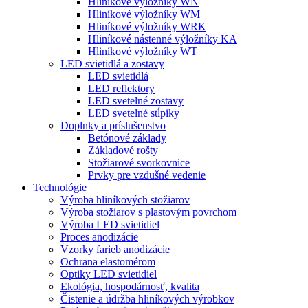
Hliníkové výložníky WN
Hliníkové výložníky WM
Hliníkové výložníky WRK
Hliníkové nástenné výložníky KA
Hliníkové výložníky WT
LED svietidlá a zostavy
LED svietidlá
LED reflektory
LED svetelné zostavy
LED svetelné stĺpiky
Doplnky a príslušenstvo
Betónové základy
Základové rošty
Stožiarové svorkovnice
Prvky pre vzdušné vedenie
Technológie
Výroba hliníkových stožiarov
Výroba stožiarov s plastovým povrchom
Výroba LED svietidiel
Proces anodizácie
Vzorky farieb anodizácie
Ochrana elastomérom
Optiky LED svietidiel
Ekológia, hospodárnosť, kvalita
Čistenie a údržba hliníkových výrobkov