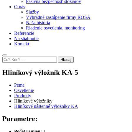
Pasívna bezpečnosť stožiarov
O nás
Služby
Výhradné zastúpenie firmy ROSA
Naša história
Riadenie osvetlenia, monitoring
Referencie
Na stiahnutie
Kontakt
Hľadaj
Hliníkový výložník KA-5
Pema
Osvetlenie
Produkty
Hliníkové výložníky
Hliníkové nástenné výložníky KA
Parametre:
Počet ramien:
1