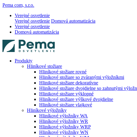
Pema com, s.r.o.
Verejné osvetlenie
Verejné osvetlenie
Domová automatizácia
Verejné osvetlenie
Domová automatizácia
Produkty
Hliníkové stožiare
Hliníkové stožiare rovné
Hliníkové stožiare so zváranými výložníkmi
Hlinikové stožiare dekoratívne
Hliníkové stožiare dvojdielne so zahnutými výlož
Hlinikové stožiare výklopné
Hliníkové stožiare výškové dvojdielne
Hliníkové stožiare vlajkové
Hliníkové výložníky
Hliníkové výložníky WA
Hliníkové výložníky WR
Hliníkové výložníky WRP
Hliníkové výložníky WN