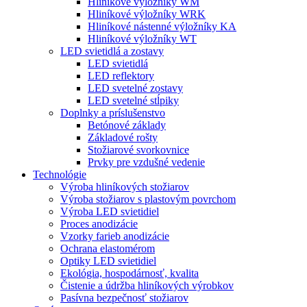
Hliníkové výložníky WM
Hliníkové výložníky WRK
Hliníkové nástenné výložníky KA
Hliníkové výložníky WT
LED svietidlá a zostavy
LED svietidlá
LED reflektory
LED svetelné zostavy
LED svetelné stĺpiky
Doplnky a príslušenstvo
Betónové základy
Základové rošty
Stožiarové svorkovnice
Prvky pre vzdušné vedenie
Technológie
Výroba hliníkových stožiarov
Výroba stožiarov s plastovým povrchom
Výroba LED svietidiel
Proces anodizácie
Vzorky farieb anodizácie
Ochrana elastomérom
Optiky LED svietidiel
Ekológia, hospodárnosť, kvalita
Čistenie a údržba hliníkových výrobkov
Pasívna bezpečnosť stožiarov