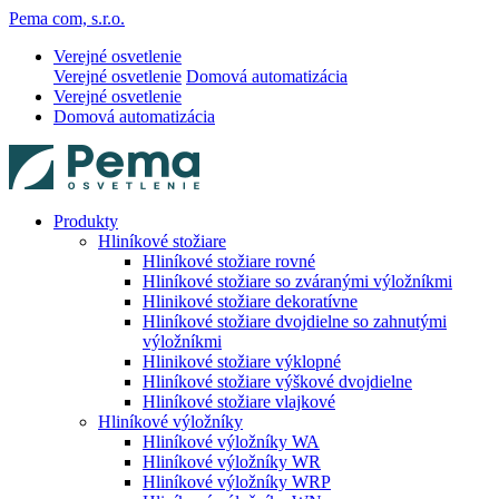
Pema com, s.r.o.
Verejné osvetlenie
Verejné osvetlenie
Domová automatizácia
Verejné osvetlenie
Domová automatizácia
Produkty
Hliníkové stožiare
Hliníkové stožiare rovné
Hliníkové stožiare so zváranými výložníkmi
Hlinikové stožiare dekoratívne
Hliníkové stožiare dvojdielne so zahnutými
výložníkmi
Hlinikové stožiare výklopné
Hliníkové stožiare výškové dvojdielne
Hliníkové stožiare vlajkové
Hliníkové výložníky
Hliníkové výložníky WA
Hliníkové výložníky WR
Hliníkové výložníky WRP