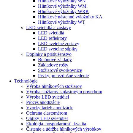
Hliníkové výložníky WN
Hliníkové výložníky WM
Hliníkové výložníky WRK
Hliníkové nástenné výložníky KA
Hliníkové výložníky WT
LED svietidlá a zostavy
LED svietidlá
LED reflektory
LED svetelné zostavy
LED svetelné stĺpiky
Doplnky a príslušenstvo
Betónové základy
Základové rošty
Stožiarové svorkovnice
Prvky pre vzdušné vedenie
Technológie
Výroba hliníkových stožiarov
Výroba stožiarov s plastovým povrchom
Výroba LED svietidiel
Proces anodizácie
Vzorky farieb anodizácie
Ochrana elastomérom
Optiky LED svietidiel
Ekológia, hospodárnosť, kvalita
Čistenie a údržba hliníkových výrobkov