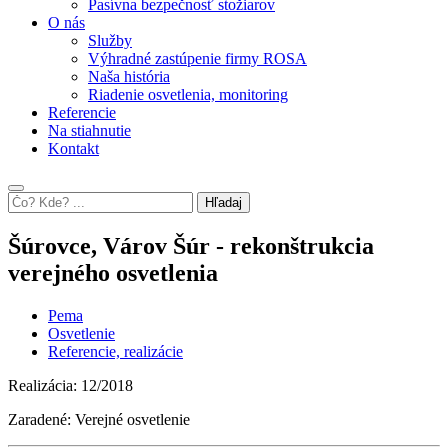
Pasívna bezpečnosť stožiarov
O nás
Služby
Výhradné zastúpenie firmy ROSA
Naša história
Riadenie osvetlenia, monitoring
Referencie
Na stiahnutie
Kontakt
Hľadaj
Šúrovce, Várov Šúr - rekonštrukcia
verejného osvetlenia
Pema
Osvetlenie
Referencie, realizácie
Realizácia: 12/2018
Zaradené: Verejné osvetlenie