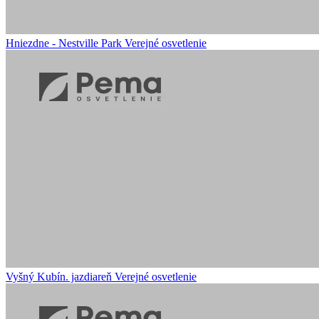
Hniezdne - Nestville Park
Verejné osvetlenie
Vyšný Kubín. jazdiareň
Verejné osvetlenie