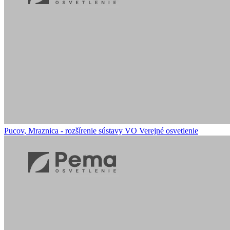
Pucov, Mraznica - rozšírenie sústavy VO
Verejné osvetlenie