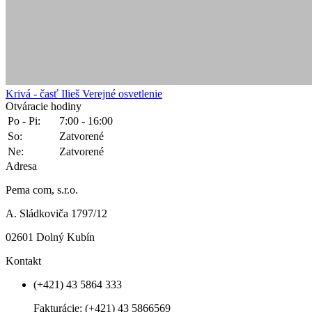
Krivá - časť Ilieš
Verejné osvetlenie
Otváracie hodiny
Po - Pi:
7:00 - 16:00
So:
Zatvorené
Ne:
Zatvorené
Adresa
Pema com, s.r.o.
A. Sládkoviča 1797/12
02601 Dolný Kubín
Kontakt
(+421) 43 5864 333
Fakturácie:
(+421) 43 5866569