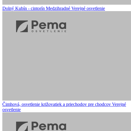
Dolný Kubín - cintorín Medzihradné
Verejné osvetlenie
Čimhová, osvetlenie križovatiek a priechodov pre chodcov
Verejné
osvetlenie